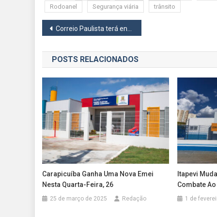
Rodoanel
Segurança viária
trânsito
Navegação
Correio Paulista terá enviado especial na Copa do Mundo com cobertura de Tony Auad
de
POSTS RELACIONADOS
Post
Carapicuíba Ganha Uma Nova Emei
Itapevi Muda
Nesta Quarta-Feira, 26
Combate Ao 
25 de março de 2025
Redação
1 de fevere