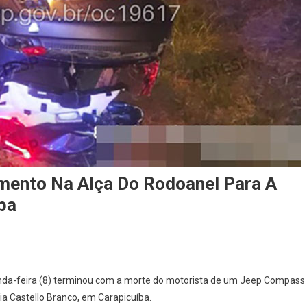
mento Na Alça Do Rodoanel Para A
ba
On
Motorista
nda-feira (8) terminou com a morte do motorista de um Jeep Compass
Morre
a Castello Branco, em Carapicuíba.
Após