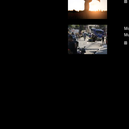
Mo
Mu