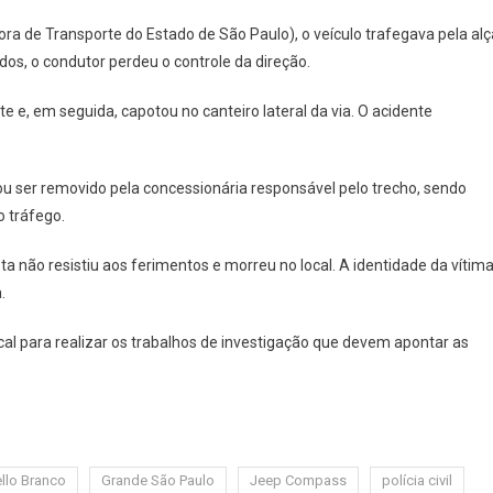
Capotamento
a de Transporte do Estado de São Paulo), o veículo trafegava pela alç
Na
os, o condutor perdeu o controle da direção.
Alça
Do
te e, em seguida, capotou no canteiro lateral da via. O acidente
Rodoanel
Para
A
sou ser removido pela concessionária responsável pelo trecho, sendo
Castello
o tráfego.
Branco,
Em
 não resistiu aos ferimentos e morreu no local. A identidade da vítim
Carapicuíba
.
local para realizar os trabalhos de investigação que devem apontar as
llo Branco
Grande São Paulo
Jeep Compass
polícia civil