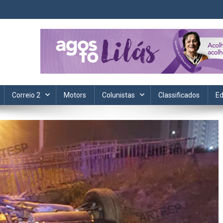
ta. Informação, política, saúde, economia, esportes e cotidiano.
Correio 2
Motors
Colunistas
Classificados
Ed