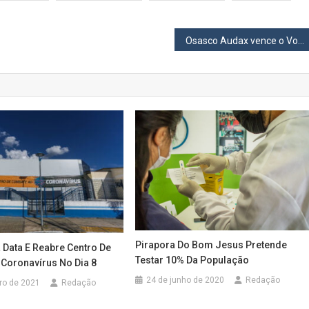
Osasco Audax vence o Votoraty e garante classificação antecipada para a 2ª fase da Segundona Paulista
Pirapora Do Bom Jesus Pretende
 Data E Reabre Centro De
Testar 10% Da População
Coronavírus No Dia 8
24 de junho de 2020
Redação
iro de 2021
Redação