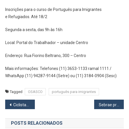
Inscrições para o curso de Português para Imigrantes
e Refugiados. Até 18/2
Segunda a sexta, das 9h às 16h
Local: Portal do Trabalhador – unidade Centro
Endereço: Rua Fiorino Beltrano, 300 – Centro
Mais informações: Telefones (11) 3653-1133 ramal 1111 /
WhatsApp (11) 94287-9144 (Setre) ou (11) 3184-0904 (Sesc)
Tagged
OSASCO
português para imigrantes
Navegação
Ciclistas de Osasco participam de competição em Monte Mor
Sebrae promove curso gratuito para capacitar e formar novos MEIs em Jandira
de
POSTS RELACIONADOS
Post