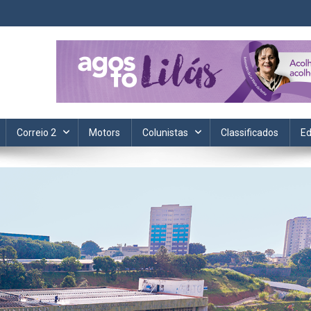
ta. Informação, política, saúde, economia, esportes e cotidiano.
Correio 2
Motors
Colunistas
Classificados
Ed