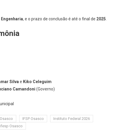
 Engenharia
, e o prazo de conclusão é até o final de
2025
.
imônia
amar Silva
e
Kiko Celeguim
uciano Camandoni
(Governo)
unicipal
 Osasco
IFSP Osasco
Instituto Federal 2026
ifesp Osasco