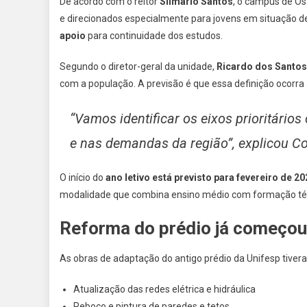
De acordo com o reitor
Silmário Santos
, o campus de O
e direcionados especialmente para jovens em situação d
apoio
para continuidade dos estudos.
Segundo o diretor-geral da unidade,
Ricardo dos Santos
com a população. A previsão é que essa definição ocorra
“Vamos identificar os eixos prioritário
e nas demandas da região”, explicou Co
O início do
ano letivo está previsto para fevereiro de 20
modalidade que combina ensino médio com formação té
Reforma do prédio já começou
As obras de adaptação do antigo prédio da Unifesp tivera
Atualização das redes elétrica e hidráulica
Reboco e pintura de paredes e tetos