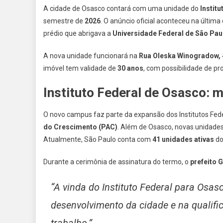
A cidade de Osasco contará com uma unidade do
Instit
semestre de
2026
. O anúncio oficial aconteceu na últim
prédio que abrigava a
Universidade Federal de São Paul
A nova unidade funcionará na
Rua Oleska Winogradow, 
imóvel tem validade de
30 anos
, com possibilidade de p
Instituto Federal de Osasco: 
O novo campus faz parte da expansão dos Institutos Fede
do Crescimento (PAC)
. Além de Osasco, novas unidades
Atualmente, São Paulo conta com
41 unidades ativas
do
Durante a cerimônia de assinatura do termo, o
prefeito 
“A vinda do Instituto Federal para Osa
desenvolvimento da cidade e na qualif
trabalho.”