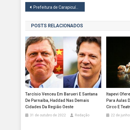
Navegação
Prefeitura de Carapicuíba realiza ação de prevenção às ISTs no Terminal do Centro
de
POSTS RELACIONADOS
Post
Tarcísio Venceu Em Barueri E Santana
Itapevi Ofe
De Parnaíba, Haddad Nas Demais
Para Aulas D
Cidades Da Região Oeste
Circo E Teat
31 de outubro de 2022
Redação
22 de junho