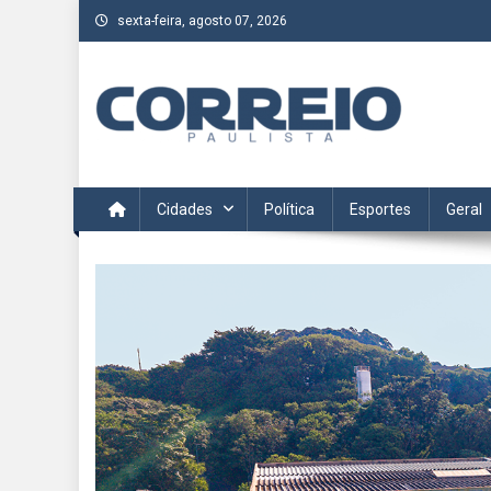
Skip
sexta-feira, agosto 07, 2026
to
content
Correio Paulista
Acompanhe as últimas notícias da região no Correio Paulis
Cidades
Política
Esportes
Geral