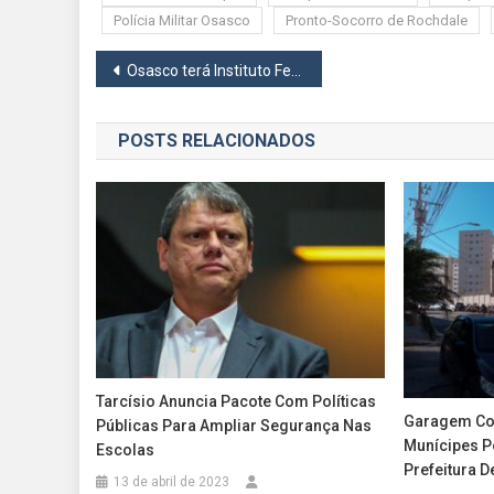
Polícia Militar Osasco
Pronto-Socorro de Rochdale
Navegação
Osasco terá Instituto Federal de Educação em 2026 no prédio da antiga Unifesp
de
POSTS RELACIONADOS
Post
Tarcísio Anuncia Pacote Com Políticas
Garagem Com
Públicas Para Ampliar Segurança Nas
Munícipes P
Escolas
Prefeitura 
13 de abril de 2023