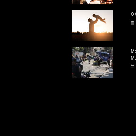
O 
Mo
Mu