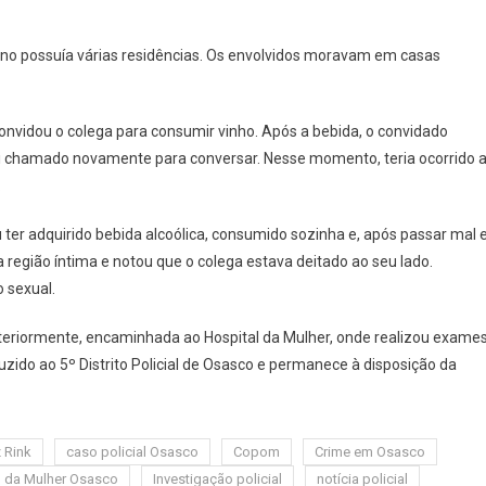
De
Estupro
rreno possuía várias residências. Os envolvidos moravam em casas
Em
Osasco
Após
vidou o colega para consumir vinho. Após a bebida, o convidado
Consumo
foi chamado novamente para conversar. Nesse momento, teria ocorrido 
De
.
Bebida
 ter adquirido bebida alcoólica, consumido sozinha e, após passar mal 
a região íntima e notou que o colega estava deitado ao seu lado.
 sexual.
steriormente, encaminhada ao Hospital da Mulher, onde realizou exame
uzido ao 5º Distrito Policial de Osasco e permanece à disposição da
 Rink
caso policial Osasco
Copom
Crime em Osasco
l da Mulher Osasco
Investigação policial
notícia policial