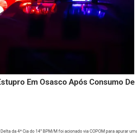
e Estupro Em Osasco Após Consumo De
On
Polícia
Investiga
o Delta da 4ª Cia do 14° BPM/M foi acionado via COPOM para apurar um
Suspeita