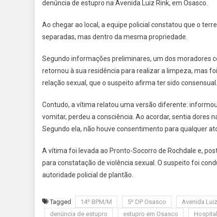
denúncia de estupro na Avenida Luiz Rink, em Osasco.
Ao chegar ao local, a equipe policial constatou que o te
separadas, mas dentro da mesma propriedade.
Segundo informações preliminares, um dos moradores con
retornou à sua residência para realizar a limpeza, mas 
relação sexual, que o suspeito afirma ter sido consensual
Contudo, a vítima relatou uma versão diferente: informou
vomitar, perdeu a consciência. Ao acordar, sentia dores n
Segundo ela, não houve consentimento para qualquer ato
A vítima foi levada ao Pronto-Socorro de Rochdale e, po
para constatação de violência sexual. O suspeito foi cond
autoridade policial de plantão.
Tagged
14º BPM/M
5º DP Osasco
Avenida Luiz
denúncia de estupro
estupro em Osasco
Hospita