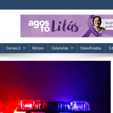
ta. Informação, política, saúde, economia, esportes e cotidiano.
Correio 2
Motors
Colunistas
Classificados
Ed