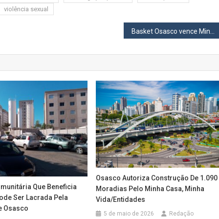
violência sexual
Basket Osasco vence Minas no Geodésico e está na final da Liga Ouro 2025
Osasco Autoriza Construção De 1.090
unitária Que Beneficia
Moradias Pelo Minha Casa, Minha
ode Ser Lacrada Pela
Vida/Entidades
De Osasco
5 de maio de 2026
Redação