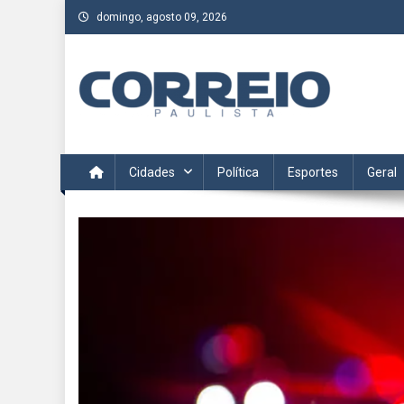
Skip
domingo, agosto 09, 2026
to
content
Correio Paulista
Acompanhe as últimas notícias da região no Correio Paulis
Cidades
Política
Esportes
Geral