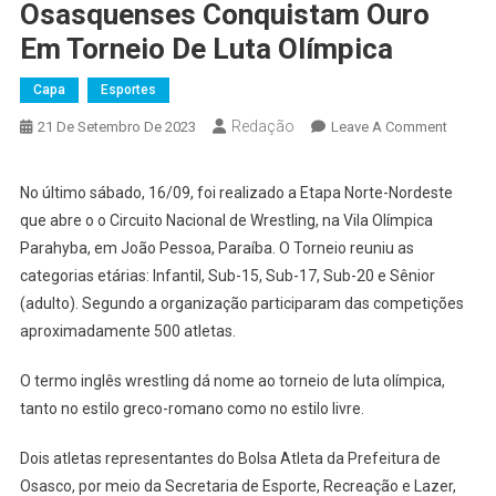
Osasquenses Conquistam Ouro
Em Torneio De Luta Olímpica
Capa
Esportes
Redação
On
21 De Setembro De 2023
Leave A Comment
Osasqu
Conqui
No último sábado, 16/09, foi realizado a Etapa Norte-Nordeste
Ouro
que abre o o Circuito Nacional de Wrestling, na Vila Olímpica
Em
Parahyba, em João Pessoa, Paraíba. O Torneio reuniu as
Torneio
categorias etárias: Infantil, Sub-15, Sub-17, Sub-20 e Sênior
De
(adulto). Segundo a organização participaram das competições
Luta
Olímpic
aproximadamente 500 atletas.
O termo inglês wrestling dá nome ao torneio de luta olímpica,
tanto no estilo greco-romano como no estilo livre.
Dois atletas representantes do Bolsa Atleta da Prefeitura de
Osasco, por meio da Secretaria de Esporte, Recreação e Lazer,