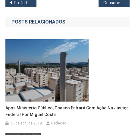
Navegação
Prefeito de Osasco anuncia no mutirão “Amor por Osasco” que Emef Osvaldo Quirino Simões passará por obras de manutenção
Osasquense é campeão brasileiro de supino
de
POSTS RELACIONADOS
Post
Após Ministério Público, Osasco Entrará Com Ação Na Justiça
Federal Por Miguel Costa
16 de abril de 2019
Redação