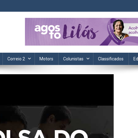
ta. Informação, política, saúde, economia, esportes e cotidiano.
Correio 2
Motors
Colunistas
Classificados
Ed