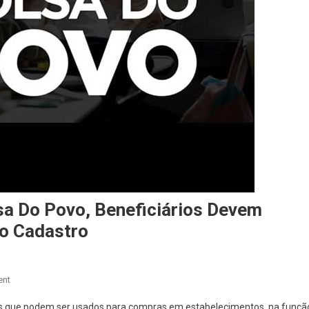
sa Do Povo, Beneficiários Devem
o Cadastro
On
ent
Para
ões que podem ser usados para compras em estabelecimentos, na funçã