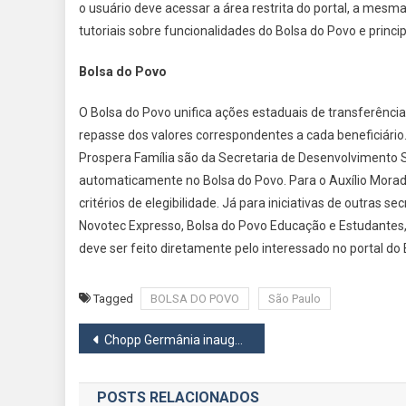
o usuário deve acessar a área restrita do portal, a mesm
tutoriais sobre funcionalidades do Bolsa do Povo e princ
Bolsa do Povo
O Bolsa do Povo unifica ações estaduais de transferênci
repasse dos valores correspondentes a cada beneficiári
Prospera Família são da Secretaria de Desenvolvimento So
automaticamente no Bolsa do Povo. Para o Auxílio Moradia
critérios de elegibilidade. Já para iniciativas de outras s
Novotec Expresso, Bolsa do Povo Educação e Estudantes
deve ser feito diretamente pelo interessado no portal do
Tagged
BOLSA DO POVO
São Paulo
Navegação
Chopp Germânia inaugura nova loja em Osasco
de
POSTS RELACIONADOS