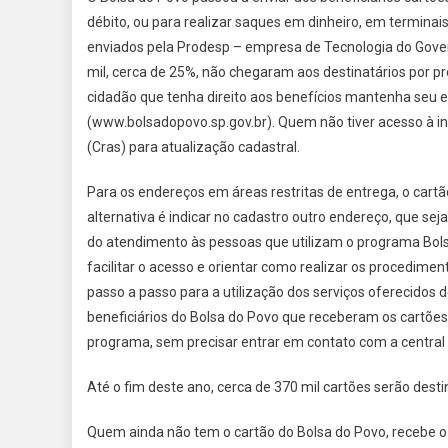
débito, ou para realizar saques em dinheiro, em terminai
enviados pela Prodesp – empresa de Tecnologia do Gover
mil, cerca de 25%, não chegaram aos destinatários por p
cidadão que tenha direito aos benefícios mantenha seu 
(www.bolsadopovo.sp.gov.br). Quem não tiver acesso à in
(Cras) para atualização cadastral.​
Para os endereços em áreas restritas de entrega, o cartão
alternativa é indicar no cadastro outro endereço, que se
do atendimento às pessoas que utilizam o programa Bolsa
facilitar o acesso e orientar como realizar os procedimen
passo a passo para a utilização dos serviços oferecidos d
beneficiários do Bolsa do Povo que receberam os cartões 
programa, sem precisar entrar em contato com a central 
Até o fim deste ano, cerca de 370 mil cartões serão dest
Quem ainda não tem o cartão do Bolsa do Povo, recebe o be