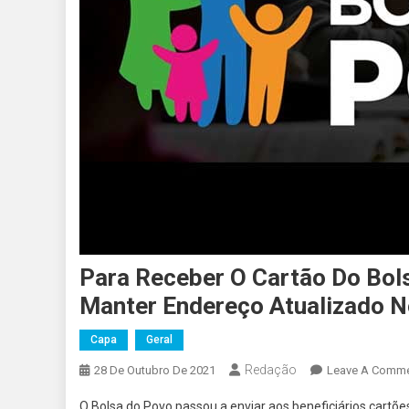
Para Receber O Cartão Do Bol
Manter Endereço Atualizado N
Capa
Geral
Redação
28 De Outubro De 2021
Leave A Comm
O Bolsa do Povo passou a enviar aos beneficiários cart