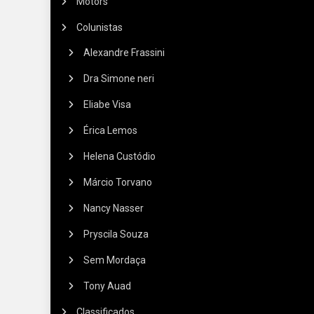
Motors
Colunistas
Alexandre Frassini
Dra Simone neri
Eliabe Visa
Érica Lemos
Helena Custódio
Márcio Torvano
Nancy Nasser
Pryscila Souza
Sem Mordaça
Tony Auad
Classificados