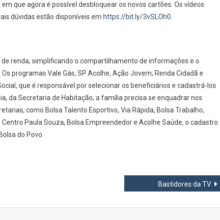
a em que agora é possível desbloquear os novos cartões. Os vídeos
ipais dúvidas estão disponíveis em
https://bit.ly/3vSLOh0
.
a de renda, simplificando o compartilhamento de informações e o
o. Os programas Vale Gás, SP Acolhe, Ação Jovem, Renda Cidadã e
cial, que é responsável por selecionar os beneficiários e cadastrá-los
, da Secretaria de Habitação, a família precisa se enquadrar nos
ecretarias, como Bolsa Talento Esportivo, Via Rápida, Bolsa Trabalho,
, Centro Paula Souza, Bolsa Empreendedor e Acolhe Saúde, o cadastro
 Bolsa do Povo.
Bastidores da TV