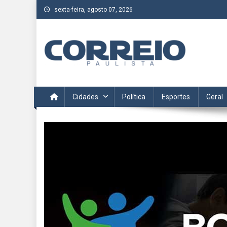
Skip
sexta-feira, agosto 07, 2026
to
content
Correio Paulista
Acompanhe as últimas notícias da região no Correio Paulis
Cidades
Política
Esportes
Geral