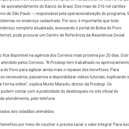
Receber
s de autoatendimento do Banco do Brasil. Dos mais de 216 mil cartões
O
no de São Paulo –, responsável pela operacionalização do programa, 
Cartão
roblemas no endereço cadastrado. Por isso, é importante que todo
Do
Bolsa
endereço completo atualizado, acessando o portal do Bolsa do Povo
Do
ternet, pode procurar um Centro de Referência da Assistência Social
Povo,
Beneficiários
Devem
 fica disponível na agência dos Correios mais próxima por 20 dias. Out
Manter
ja atendido pelos Correios. “A Prodesp tem trabalhado no aprimorament
Endereço
 do Povo para agilizar ainda mais o repasse dos benefícios. Para
Atualizado
tos necessários, passamos a disponibilizar vídeos tutoriais, explicando 
No
e forma online”, explica Murilo Macedo, diretor da Prodesp. Os
Cadastro
podem contar com a praticidade do desbloqueio no site oficial do
de atendimento, pelo telefone.
inados aos cidadãos atendidos.
nefício por meio de voucher e precisa sacar o valor integral. Para isso