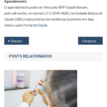
Agendamento
O agendamento pode ser feito pelo APP Saúde Barueri,
pelo call center, no número (11) 4349-0600, na Unidade Básica de
Saúde (UBS) mais próxima da residência (somente em dias
úteis) e pelo
Portal da Saúde
.
Navegação
Barueri realiza repescagem da vacinação para pessoas de 40 a 49 anos
Carapicuíba começa a vacinar pessoas de 28 anos contra a covid nesta quinta, 29
de
POSTS RELACIONADOS
Post