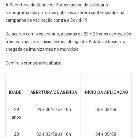
A Secretaria de Saúde de Barueri acaba de divulgar o
De
cronograma dos próximos públicos a serem contemplados na
28
campanha de vacinação contra a Covid-19.
E
29
De acordo com o calendário, pessoas de 28 e 29 anos começarão
Anos
a ser vacinas já no início do mês de agosto. A data se baseia na
Começam
A
chegada de imunizantes no município.
Ser
Confira o cronograma abaixo:
Imunizadas
No
Início
De
Agosto
IDADE
ABERTURA DE AGENDA
INÍCIO DA APLICAÇÃO
Em
Barueri
29
29 e 30/07 às 10h
02 e 03/08
anos
28
02 e 03/08 às 10h
04 e 05/08