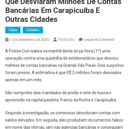
Que Desviaram Milhões De Contas
Bancárias Em Carapicuíba E
Outras Cidades
Capa
Cidades
Redação
On
1 De Setembro De 2020
Leave A Comment
Polícia
A Polícia Civil realiza na manhã desta terça-feira (1º) uma
Investiga
operação contra uma quadrilha de estelionatários que desviou
Esteliona
milhões de contas bancárias na Grande São Paulo. Dois suspeitos
Que
foram presos. A estimativa é que R$ 2 milhões foram desviados
Desviar
Milhões
apenas em um mês.
De
Contas
São cumpridos dois mandados de prisão e sete de busca e
Bancária
apreensão na capital paulista, Franco da Rocha e Carapicuíba.
Em
Carapicu
Segundo a investigação, os criminosos descobriam contas com
E
saldos elevados. Em seguida, eles produziam documentos falsos
Outras
em nome das vítimas, iam nas agências bancárias e conseguiam