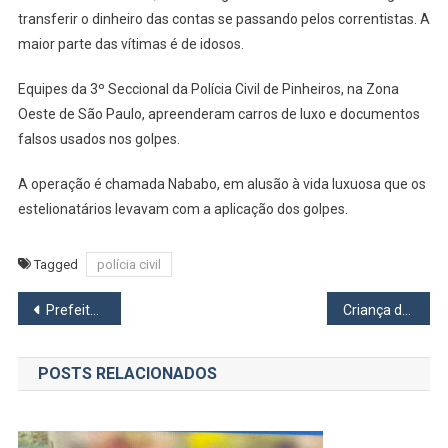
Cidades
transferir o dinheiro das contas se passando pelos correntistas. A
maior parte das vítimas é de idosos.
Equipes da 3º Seccional da Polícia Civil de Pinheiros, na Zona
Oeste de São Paulo, apreenderam carros de luxo e documentos
falsos usados nos golpes.
A operação é chamada Nababo, em alusão à vida luxuosa que os
estelionatários levavam com a aplicação dos golpes.
Tagged
polícia civil
Navegação
Prefeitura de Carapicuíba realiza teste de Covid-19 através de drive-trhu
Criança de 3 anos que caiu do prédio e morreu em Osasco estava sozinha
de
POSTS RELACIONADOS
Post