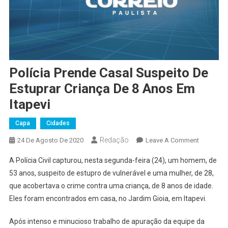
Polícia Prende Casal Suspeito De
Estuprar Criança De 8 Anos Em
Itapevi
Capa
Cidades
Redação
On
24 De Agosto De 2020
Leave A Comment
Polícia
A Polícia Civil capturou, nesta segunda-feira (24), um homem, de
Prende
53 anos, suspeito de estupro de vulnerável e uma mulher, de 28,
Casal
que acobertava o crime contra uma criança, de 8 anos de idade.
Suspeito
Eles foram encontrados em casa, no Jardim Gioia, em Itapevi.
De
Estuprar
Após intenso e minucioso trabalho de apuração da equipe da
Criança