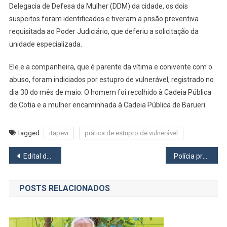
De
Delegacia de Defesa da Mulher (DDM) da cidade, os dois
8
suspeitos foram identificados e tiveram a prisão preventiva
Anos
requisitada ao Poder Judiciário, que deferiu a solicitação da
Em
unidade especializada.
Itapevi
Ele e a companheira, que é parente da vítima e conivente com o
abuso, foram indiciados por estupro de vulnerável, registrado no
dia 30 do mês de maio. O homem foi recolhido à Cadeia Pública
de Cotia e a mulher encaminhada à Cadeia Pública de Barueri.
Tagged
itapevi
prática de estupro de vulnerável
Navegação
Edital de Convocação PSB Barueri
Polícia prende em Osasco, empresário de Barueri responsável por mais de 7 mil latas de cerveja sem nota fiscal
de
POSTS RELACIONADOS
Post