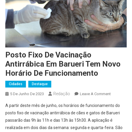
Posto Fixo De Vacinação
Antirrábica Em Barueri Tem Novo
Horário De Funcionamento
Cidades
Destaque
Redação
On
5 De Junho De 2023
Leave A Comment
Posto
A partir deste mês de junho, os horários de funcionamento do
Fixo
posto fixo de vacinação antirrábica de cães e gatos de Barueri
De
passarão das 9h às 11h e das 13h às 15h30. A aplicação é
Vacinação
realizada em dois dias da semana: segunda e quarta-feira. São
Antirrábica