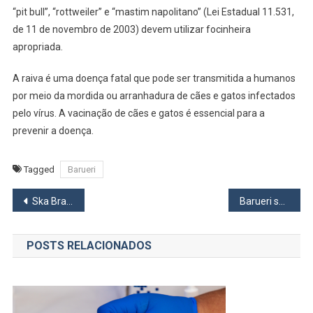
“pit bull”, “rottweiler” e “mastim napolitano” (Lei Estadual 11.531,
de 11 de novembro de 2003) devem utilizar focinheira
apropriada.
A raiva é uma doença fatal que pode ser transmitida a humanos
por meio da mordida ou arranhadura de cães e gatos infectados
pelo vírus. A vacinação de cães e gatos é essencial para a
prevenir a doença.
Tagged
Barueri
Navegação
Ska Brasil vence segunda partida seguida na Segunda Divisão do Campeonato Paulista
Barueri sediará Olimpíada Brasileira de Robótica
de
POSTS RELACIONADOS
Post