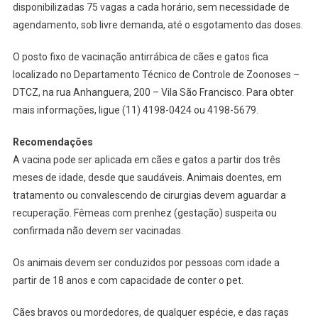
Em
disponibilizadas 75 vagas a cada horário, sem necessidade de
Barueri
agendamento, sob livre demanda, até o esgotamento das doses.
Tem
Novo
O posto fixo de vacinação antirrábica de cães e gatos fica
Horário
localizado no Departamento Técnico de Controle de Zoonoses –
De
DTCZ, na rua Anhanguera, 200 – Vila São Francisco. Para obter
Funcioname
mais informações, ligue (11) 4198-0424 ou 4198-5679.
Recomendações
A vacina pode ser aplicada em cães e gatos a partir dos três
meses de idade, desde que saudáveis. Animais doentes, em
tratamento ou convalescendo de cirurgias devem aguardar a
recuperação. Fêmeas com prenhez (gestação) suspeita ou
confirmada não devem ser vacinadas.
Os animais devem ser conduzidos por pessoas com idade a
partir de 18 anos e com capacidade de conter o pet.
Cães bravos ou mordedores, de qualquer espécie, e das raças