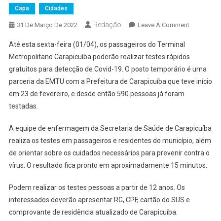
Capa
Cidades
Redação
On
31 De Março De 2022
Leave A Comment
Posto
Até esta sexta-feira (01/04), os passageiros do Terminal
Que
Metropolitano Carapicuíba poderão realizar testes rápidos
Faz
gratuitos para detecção de Covid-19. O posto temporário é uma
Testes
parceria da EMTU com a Prefeitura de Carapicuíba que teve início
Gratuitos
Para
em 23 de fevereiro, e desde então 590 pessoas já foram
Detecção
testadas.
De
Covid-
A equipe de enfermagem da Secretaria de Saúde de Carapicuíba
19
realiza os testes em passageiros e residentes do município, além
Ficará
de orientar sobre os cuidados necessários para prevenir contra o
No
vírus. O resultado fica pronto em aproximadamente 15 minutos.
Terminal
Metropolit
Podem realizar os testes pessoas a partir de 12 anos. Os
De
interessados deverão apresentar RG, CPF, cartão do SUS e
Carapicuíb
comprovante de residência atualizado de Carapicuíba.
Até