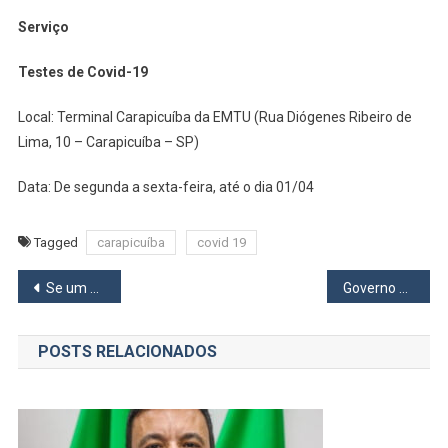
Sexta,
Serviço
1
Testes de Covid-19
Local: Terminal Carapicuíba da EMTU (Rua Diógenes Ribeiro de
Lima, 10 – Carapicuíba – SP)
Data: De segunda a sexta-feira, até o dia 01/04
Tagged
carapicuíba
covid 19
Navegação
Se um Baião é bom sozinho que dirá Baião de Dois
Governo de São Paulo abre 4 mil vagas para curso gratuito e online de Libras
de
POSTS RELACIONADOS
Post