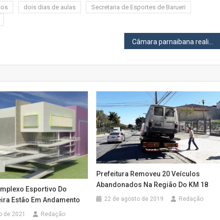
sos
dois dias de aulas
Secretaria de Esportes de Barueri
Câmara parnaibana realiza nova Audiência Pública sobre a Sabesp
Prefeitura Removeu 20 Veículos
Abandonados Na Região Do KM 18
mplexo Esportivo Do
22 de agosto de 2019
Redação
eira Estão Em Andamento
o de 2021
Redação