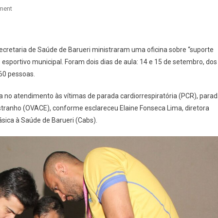
On
ment
Secretaria
De
Saúde
Secretaria de Saúde de Barueri ministraram uma oficina sobre “suporte
De
esportivo municipal. Foram dois dias de aula: 14 e 15 de setembro, dos
Barueri
160 pessoas.
Ministra
Oficina
da no atendimento às vítimas de parada cardiorrespiratória (PCR), para
De
Estranho (OVACE), conforme esclareceu Elaine Fonseca Lima, diretora
Suporte
ica à Saúde de Barueri (Cabs).
Básico
De
Vida
A
Profissionais
Da
Secretaria
De
Esportes