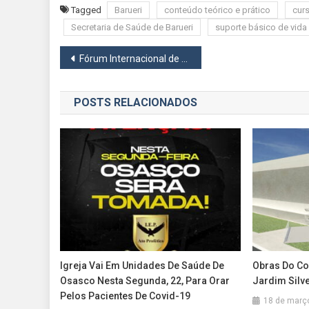
Tagged
Barueri
conteúdo teórico e prático
cur
Secretaria de Saúde de Barueri
suporte básico de vida
Navegação
Fórum Internacional de Ciências Bíblicas promove estudos no Centro de Eventos de Barueri
de
POSTS RELACIONADOS
Post
Igreja Vai Em Unidades De Saúde De
Obras Do Co
Osasco Nesta Segunda, 22, Para Orar
Jardim Silv
Pelos Pacientes De Covid-19
18 de març