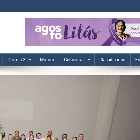
ta. Informação, política, saúde, economia, esportes e cotidiano.
Correio 2
Motors
Colunistas
Classificados
Ed