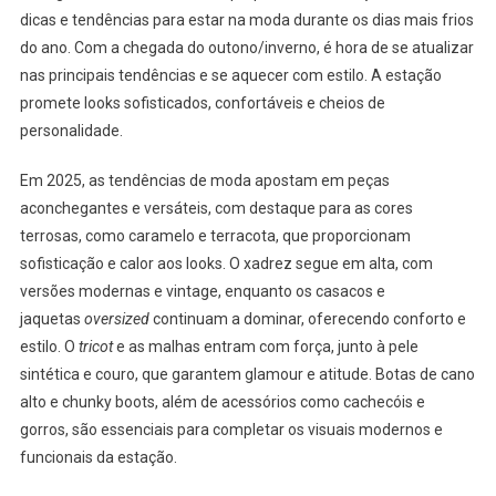
dicas e tendências para estar na moda durante os dias mais frios
Com
Tendências
do ano. Com a chegada do outono/inverno, é hora de se atualizar
De
nas principais tendências e se aquecer com estilo. A estação
Moda
promete looks sofisticados, confortáveis e cheios de
Para
personalidade.
O
Outono
Em 2025, as tendências de moda apostam em peças
Inverno
aconchegantes e versáteis, com destaque para as cores
terrosas, como caramelo e terracota, que proporcionam
sofisticação e calor aos looks. O xadrez segue em alta, com
versões modernas e vintage, enquanto os casacos e
jaquetas
oversized
continuam a dominar, oferecendo conforto e
estilo. O
tricot
e as malhas entram com força, junto à pele
sintética e couro, que garantem glamour e atitude. Botas de cano
alto e chunky boots, além de acessórios como cachecóis e
gorros, são essenciais para completar os visuais modernos e
funcionais da estação.