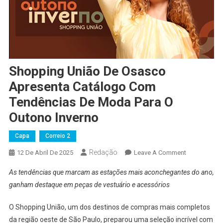
Shopping União De Osasco
Apresenta Catálogo Com
Tendências De Moda Para O
Outono Inverno
Capa
Correio 2
Redação
On
12 De Abril De 2025
Leave A Comment
Shopping
As tendências que marcam as estações mais aconchegantes do ano,
União
ganham destaque em peças de vestuário e acessórios
De
Osasco
O Shopping União, um dos destinos de compras mais completos
Apresenta
da região oeste de São Paulo, preparou uma seleção incrível com
Catálogo