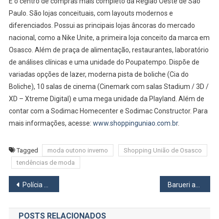
É o centro de compras mais completo da Região Oeste de São
Paulo. São lojas conceituais, com layouts modernos e
diferenciados. Possui as principais lojas âncoras do mercado
nacional, como a Nike Unite, a primeira loja conceito da marca em
Osasco. Além de praça de alimentação, restaurantes, laboratório
de análises clínicas e uma unidade do Poupatempo. Dispõe de
variadas opções de lazer, moderna pista de boliche (Cia do
Boliche), 10 salas de cinema (Cinemark com salas Stadium / 3D /
XD – Xtreme Digital) e uma mega unidade da Playland. Além de
contar com a Sodimac Homecenter e Sodimac Constructor. Para
mais informações, acesse:
www.shoppinguniao.com.br
.
Tagged
moda outono inverno
Shopping União de Osasco
tendências de moda
Navegação
Polícia Militar apreende metralhadora escondida em carro e prende dois suspeitos em Osasco
Barueri abre inscrições para a 39ª fase do Programa Meu Futuro com 25 cursos gratuitos
de
POSTS RELACIONADOS