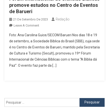
promove estudos no Centro de Eventos
de Barueri
Redação
21 De Setembro De 2023
On
Leave A Comment
Fórum
Foto: Ana Carolina Guice/SECOM Barueri Nos dias 18 e 19
Internacional
de setembro, a Sociedade Bíblica do Brasil (SBB), cuja sede
De
é no Centro de Eventos de Barueri, mantido pela Secretaria
Ciências
de Cultura e Turismo (Secult), promoveu o 19º Fórum
Bíblicas
Promove
Internacional de Ciências Bíblicas com o tema “A Bíblia dá
Estudos
Paz”. O evento faz parte da […]
No
Centro
De
Eventos
De
Barueri
Pesquisar
por: