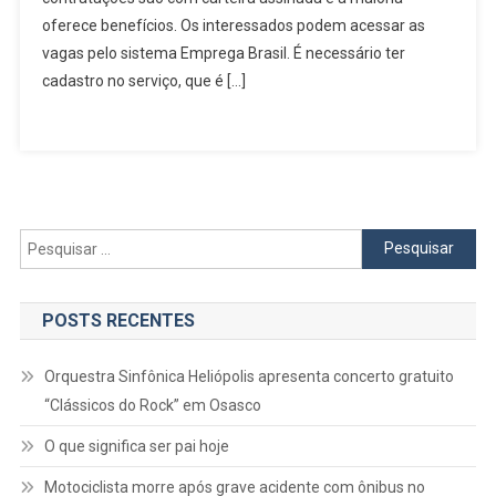
Recruta
oferece benefícios. Os interessados podem acessar as
Para
vagas pelo sistema Emprega Brasil. É necessário ter
13
cadastro no serviço, que é […]
Novos
Cargos
Pesquisar
por:
POSTS RECENTES
Orquestra Sinfônica Heliópolis apresenta concerto gratuito
“Clássicos do Rock” em Osasco
O que significa ser pai hoje
Motociclista morre após grave acidente com ônibus no