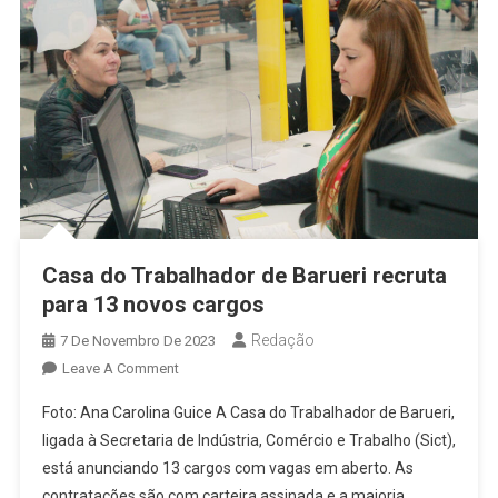
Casa do Trabalhador de Barueri recruta
para 13 novos cargos
Redação
7 De Novembro De 2023
On
Leave A Comment
Casa
Foto: Ana Carolina Guice A Casa do Trabalhador de Barueri,
Do
ligada à Secretaria de Indústria, Comércio e Trabalho (Sict),
Trabalhador
está anunciando 13 cargos com vagas em aberto. As
De
contratações são com carteira assinada e a maioria
Barueri