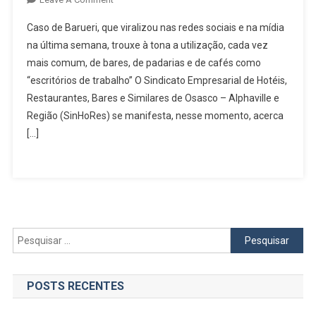
Após
Caso de Barueri, que viralizou nas redes sociais e na mídia
Briga
na última semana, trouxe à tona a utilização, cada vez
Entre
mais comum, de bares, de padarias e de cafés como
Dono
“escritórios de trabalho” O Sindicato Empresarial de Hotéis,
De
Estabelecimento
Restaurantes, Bares e Similares de Osasco – Alphaville e
E
Região (SinHoRes) se manifesta, nesse momento, acerca
Cliente
[…]
Em
Barueri,
SinHoRes
Alerta
Para
Uso
Pesquisar
Inadequado
por:
De
“computador”
POSTS RECENTES
Nos
Estabelecimentos