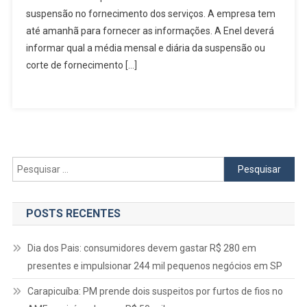
suspensão no fornecimento dos serviços. A empresa tem
Por
Falta
até amanhã para fornecer as informações. A Enel deverá
De
informar qual a média mensal e diária da suspensão ou
Luz
corte de fornecimento […]
Em
Algumas
Cidades
Pesquisar
por:
POSTS RECENTES
Dia dos Pais: consumidores devem gastar R$ 280 em
presentes e impulsionar 244 mil pequenos negócios em SP
Carapicuíba: PM prende dois suspeitos por furtos de fios no