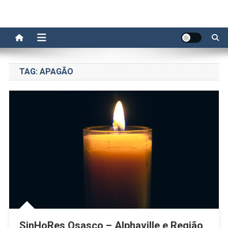
TAG:
APAGÃO
SinHoRes Osasco – Alphaville e Região,