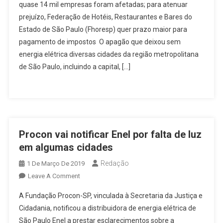
quase 14 mil empresas foram afetadas; para atenuar
Prejuízo
prejuízo, Federação de Hotéis, Restaurantes e Bares do
De
Estado de São Paulo (Fhoresp) quer prazo maior para
R$
500
pagamento de impostos O apagão que deixou sem
Milhões
energia elétrica diversas cidades da região metropolitana
A
de São Paulo, incluindo a capital, […]
Bares,
Hotéis
E
Restaurantes
Em
Procon vai notificar Enel por falta de luz
São
Paulo,
em algumas cidades
Calcula
Redação
1 De Março De 2019
Federação
On
Leave A Comment
Procon
A Fundação Procon-SP, vinculada à Secretaria da Justiça e
Vai
Cidadania, notificou a distribuidora de energia elétrica de
Notificar
São Paulo Enel a prestar esclarecimentos sobre a
Enel