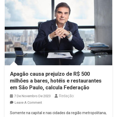
Por
Prejuízo
Aos
Hotéis,
Bares
E
Restaurantes
Apagão causa prejuízo de R$ 500
milhões a bares, hotéis e restaurantes
em São Paulo, calcula Federação
Redação
7 De Novembro De 2023
On
Leave A Comment
Apagão
Somente na capital e nas cidades da região metropolitana,
Causa