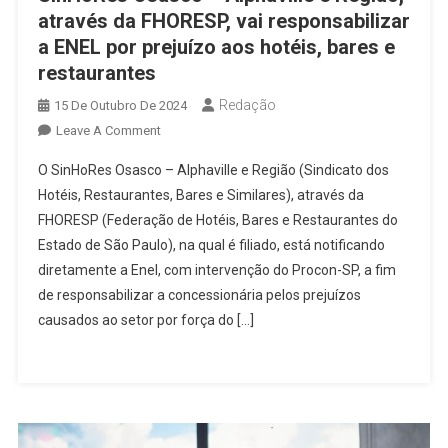
através da FHORESP, vai responsabilizar
a ENEL por prejuízo aos hotéis, bares e
restaurantes
Redação
15 De Outubro De 2024
On
Leave A Comment
SinHoRes
O SinHoRes Osasco – Alphaville e Região (Sindicato dos
Osasco
Hotéis, Restaurantes, Bares e Similares), através da
–
FHORESP (Federação de Hotéis, Bares e Restaurantes do
Alphaville
Estado de São Paulo), na qual é filiado, está notificando
E
Região,
diretamente a Enel, com intervenção do Procon-SP, a fim
Através
de responsabilizar a concessionária pelos prejuízos
Da
causados ao setor por força do […]
FHORESP,
Vai
Responsabilizar
A
ENEL