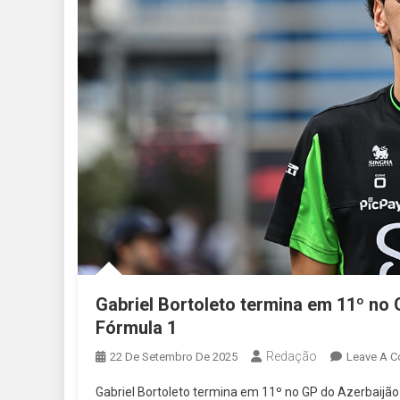
Gabriel Bortoleto termina em 11º no
Fórmula 1
Redação
22 De Setembro De 2025
Leave A 
Gabriel Bortoleto termina em 11º no GP do Azerbaijão d