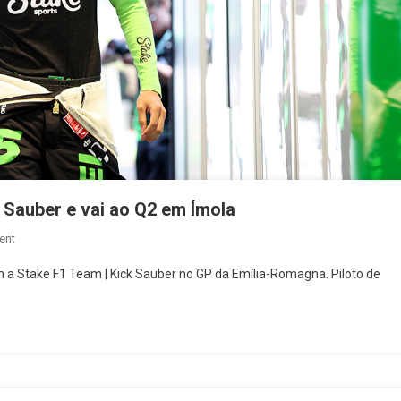
 Sauber e vai ao Q2 em Ímola
On
ent
F1:
 a Stake F1 Team | Kick Sauber no GP da Emília-Romagna. Piloto de
Bortoleto
Mostra
Evolução
Com
A
Sauber