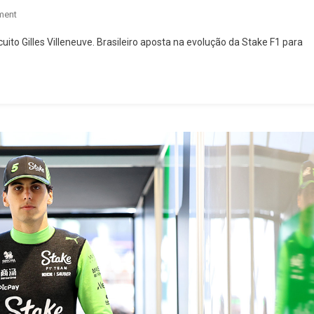
On
ment
Osasquense
uito Gilles Villeneuve. Brasileiro aposta na evolução da Stake F1 para
Gabriel
Bortoleto
Faz
Estreia
No
Circuito
Gilles
Villeneuve
No
GP
Do
Canadá
De
Fórmula
1