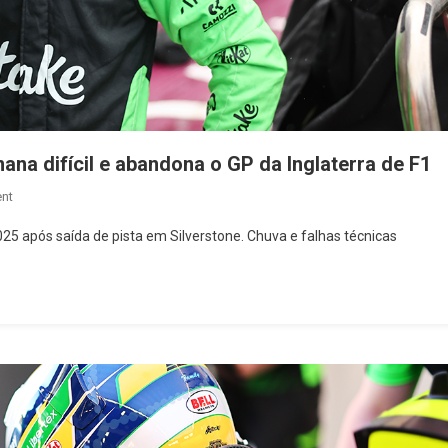
ana difícil e abandona o GP da Inglaterra de F1
On
nt
Gabriel
025 após saída de pista em Silverstone. Chuva e falhas técnicas
Bortoleto
Enfrenta
Fim
De
Semana
Difícil
E
Abandona
O