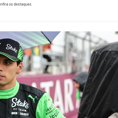
nfira os destaques.
Termina
Em
11º
No
GP
Do
Azerbaijão
E
Segue
Em
Evolução
Na
Fórmula
1