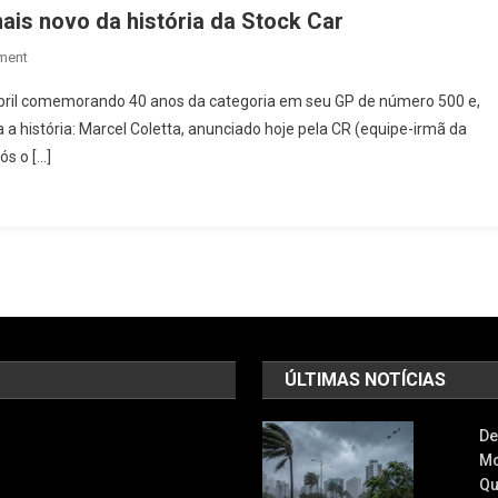
E
mais novo da história da Stock Car
Vai
Ao
On
ment
Q2
Morador
bril comemorando 40 anos da categoria em seu GP de número 500 e,
Em
De
a a história: Marcel Coletta, anunciado hoje pela CR (equipe-irmã da
Ímola
Alphaville
ós o […]
Será
O
Piloto
Mais
Novo
Da
História
Da
Stock
ÚLTIMAS NOTÍCIAS
Car
De
Mo
Qu