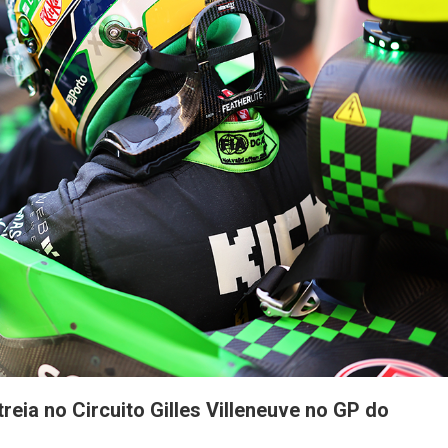
GP
Da
Inglaterra
De
F1
reia no Circuito Gilles Villeneuve no GP do