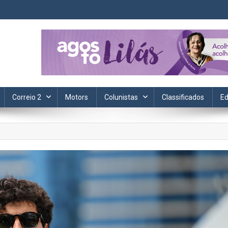
ta. Informação, política, saúde, economia, esportes e cotidiano.
Correio 2
Motors
Colunistas
Classificados
Ed