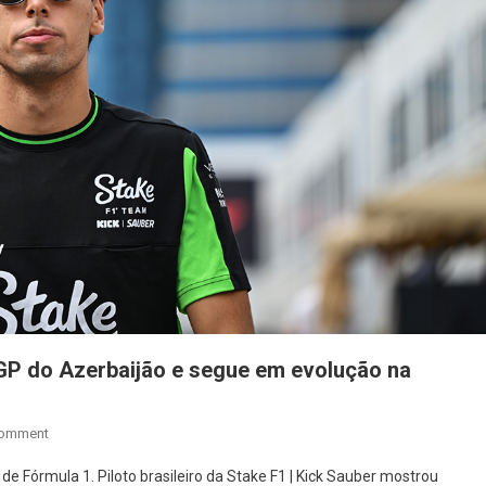
 GP do Azerbaijão e segue em evolução na
On
Comment
Gabriel
e Fórmula 1. Piloto brasileiro da Stake F1 | Kick Sauber mostrou
Bortoleto