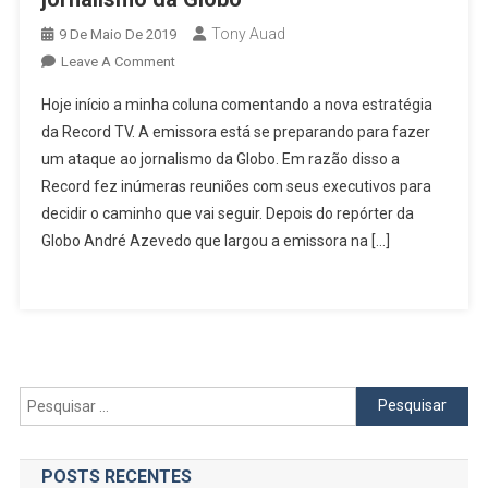
Tony Auad
9 De Maio De 2019
On
Leave A Comment
Record
Hoje início a minha coluna comentando a nova estratégia
Prepara
da Record TV. A emissora está se preparando para fazer
Ataque
um ataque ao jornalismo da Globo. Em razão disso a
Para
Record fez inúmeras reuniões com seus executivos para
Desfalcar
Jornalismo
decidir o caminho que vai seguir. Depois do repórter da
Da
Globo André Azevedo que largou a emissora na […]
Globo
Pesquisar
por:
POSTS RECENTES