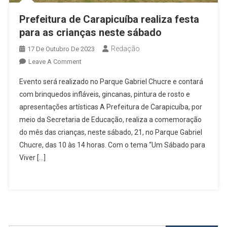
Prefeitura de Carapicuíba realiza festa
para as crianças neste sábado
Redação
17 De Outubro De 2023
On
Leave A Comment
Prefeitura
Evento será realizado no Parque Gabriel Chucre e contará
De
com brinquedos infláveis, gincanas, pintura de rosto e
Carapicuíba
apresentações artísticas A Prefeitura de Carapicuíba, por
Realiza
meio da Secretaria de Educação, realiza a comemoração
Festa
Para
do mês das crianças, neste sábado, 21, no Parque Gabriel
As
Chucre, das 10 às 14 horas. Com o tema “Um Sábado para
Crianças
Viver […]
Neste
Sábado