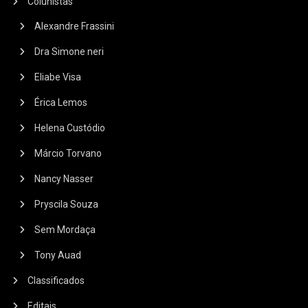
Colunistas
Alexandre Frassini
Dra Simone neri
Eliabe Visa
Érica Lemos
Helena Custódio
Márcio Torvano
Nancy Nasser
Pryscila Souza
Sem Mordaça
Tony Auad
Classificados
Editais