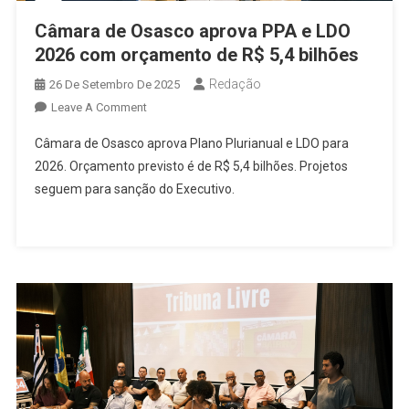
Câmara de Osasco aprova PPA e LDO
2026 com orçamento de R$ 5,4 bilhões
Redação
26 De Setembro De 2025
On
Leave A Comment
Câmara
Câmara de Osasco aprova Plano Plurianual e LDO para
De
2026. Orçamento previsto é de R$ 5,4 bilhões. Projetos
Osasco
seguem para sanção do Executivo.
Aprova
PPA
E
LDO
2026
Com
Orçamento
De
R$
5,4
Bilhões