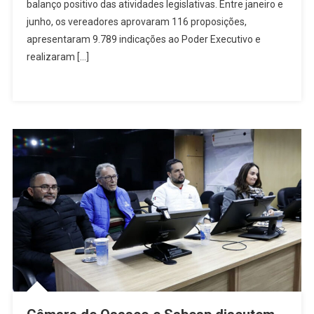
Projetos
balanço positivo das atividades legislativas. Entre janeiro e
E
junho, os vereadores aprovaram 116 proposições,
Apresenta
apresentaram 9.789 indicações ao Poder Executivo e
Quase
realizaram […]
9,8
Mil
Indicações
No
Primeiro
Semestre
De
2026