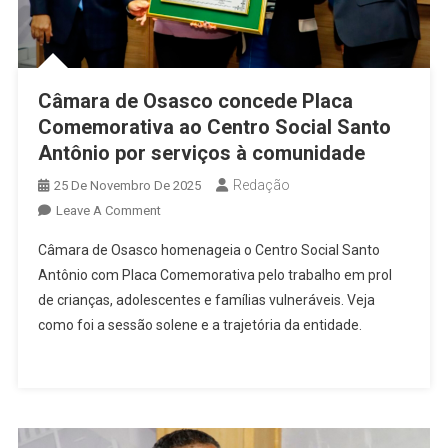
Câmara de Osasco concede Placa
Comemorativa ao Centro Social Santo
Antônio por serviços à comunidade
Redação
25 De Novembro De 2025
On
Leave A Comment
Câmara
Câmara de Osasco homenageia o Centro Social Santo
De
Antônio com Placa Comemorativa pelo trabalho em prol
Osasco
de crianças, adolescentes e famílias vulneráveis. Veja
Concede
como foi a sessão solene e a trajetória da entidade.
Placa
Comemorativa
Ao
Centro
Social
Santo