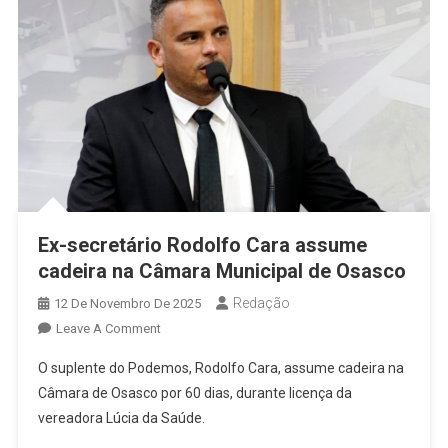
Antônio
Por
Serviços
À
Comunidade
Ex-secretário Rodolfo Cara assume
cadeira na Câmara Municipal de Osasco
Redação
12 De Novembro De 2025
On
Leave A Comment
Ex-
O suplente do Podemos, Rodolfo Cara, assume cadeira na
Secretário
Câmara de Osasco por 60 dias, durante licença da
Rodolfo
vereadora Lúcia da Saúde.
Cara
Assume