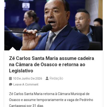
População
Zé Carlos Santa Maria assume cadeira
na Câmara de Osasco e retorna ao
Legislativo
Redação
10 De Junho De 2026
On
Leave A Comment
Zé
Zé Carlos Santa Maria retorna à Câmara Municipal de
Carlos
Osasco e assume temporariamente a vaga de Pedrinho
Santa
Cantagessi por 31 dias.
Maria