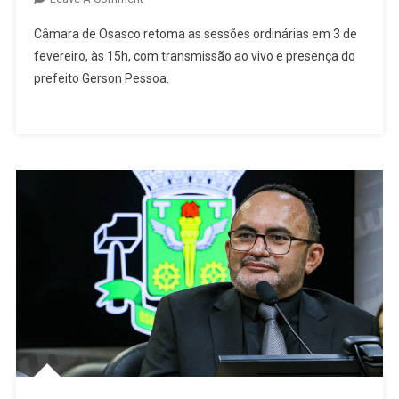
Câmara
Câmara de Osasco retoma as sessões ordinárias em 3 de
De
fevereiro, às 15h, com transmissão ao vivo e presença do
Osasco
prefeito Gerson Pessoa.
Retoma
Sessões
Ordinárias
No
Dia
3
De
Fevereiro