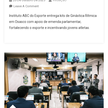
20 De Outubro De 2025
On
Leave A Comment
Emenda
Instituto ABC do Esporte entrega kits de Ginástica Rítmica
Parlamentar
em Osasco com apoio de emenda parlamentar,
Impulsiona
fortalecendo o esporte e incentivando jovens atletas.
Ginástica
Rítmica:
Instituto
ABC
Do
Esporte
Realiza
Entrega
De
Materiais
Em
Osasco