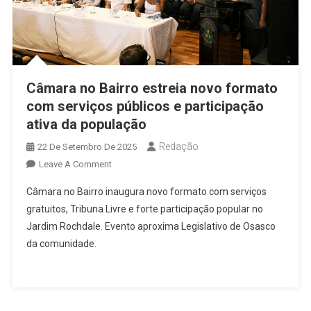
Câmara no Bairro estreia novo formato
com serviços públicos e participação
ativa da população
Redação
22 De Setembro De 2025
On
Leave A Comment
Câmara
Câmara no Bairro inaugura novo formato com serviços
No
gratuitos, Tribuna Livre e forte participação popular no
Bairro
Jardim Rochdale. Evento aproxima Legislativo de Osasco
Estreia
da comunidade.
Novo
Formato
Com
Serviços
Públicos