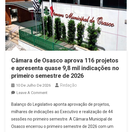
Câmara de Osasco aprova 116 projetos
e apresenta quase 9,8 mil indicações no
primeiro semestre de 2026
Redação
10 De Julho De 2026
On
Leave A Comment
Câmara
Balanço do Legislativo aponta aprovação de projetos,
De
milhares de indicações ao Executivo e realização de 44
Osasco
sessões no primeiro semestre. A Câmara Municipal de
Aprova
Osasco encerrou o primeiro semestre de 2026 com um
116