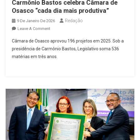
Carmônio Bastos celebra Câmara de
Osasco “cada dia mais produtiva”
Redação
9 De Janeiro De 2026
On
Leave A Comment
Carmônio
Câmara de Osasco aprovou 196 projetos em 2025. Sob a
Bastos
presidência de Carmônio Bastos, Legislativo soma 536
Celebra
matérias em três anos.
Câmara
De
Osasco
“cada
Dia
Mais
Produtiva”