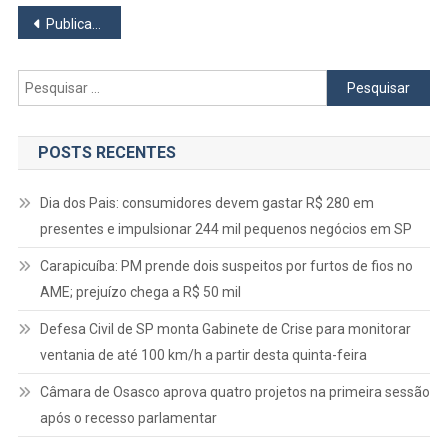
Navegação
E
Publicações mais antigas
Participação
por
Ativa
Pesquisar
Da
posts
por:
População
POSTS RECENTES
Dia dos Pais: consumidores devem gastar R$ 280 em
presentes e impulsionar 244 mil pequenos negócios em SP
Carapicuíba: PM prende dois suspeitos por furtos de fios no
AME; prejuízo chega a R$ 50 mil
Defesa Civil de SP monta Gabinete de Crise para monitorar
ventania de até 100 km/h a partir desta quinta-feira
Câmara de Osasco aprova quatro projetos na primeira sessão
após o recesso parlamentar