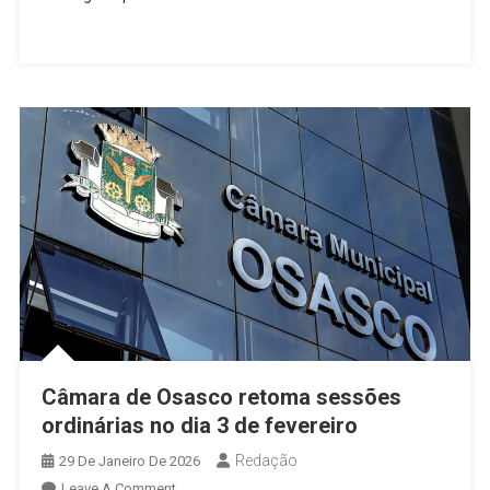
Assume
Cadeira
Na
Câmara
De
Osasco
E
Retorna
Ao
Legislativo
Câmara de Osasco retoma sessões
ordinárias no dia 3 de fevereiro
Redação
29 De Janeiro De 2026
On
Leave A Comment