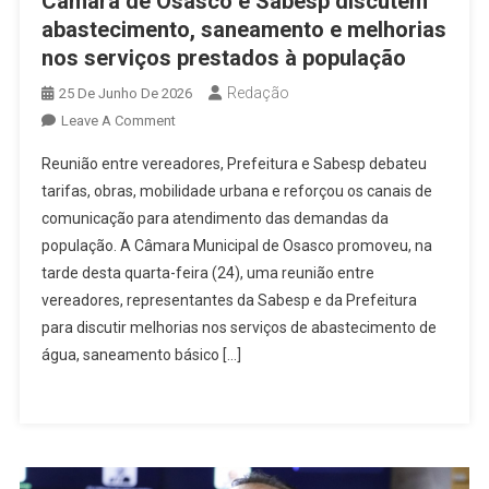
Câmara de Osasco e Sabesp discutem
abastecimento, saneamento e melhorias
nos serviços prestados à população
Redação
25 De Junho De 2026
On
Leave A Comment
Câmara
Reunião entre vereadores, Prefeitura e Sabesp debateu
De
tarifas, obras, mobilidade urbana e reforçou os canais de
Osasco
comunicação para atendimento das demandas da
E
população. A Câmara Municipal de Osasco promoveu, na
Sabesp
Discutem
tarde desta quarta-feira (24), uma reunião entre
Abastecimento,
vereadores, representantes da Sabesp e da Prefeitura
Saneamento
para discutir melhorias nos serviços de abastecimento de
E
água, saneamento básico […]
Melhorias
Nos
Serviços
Prestados
À