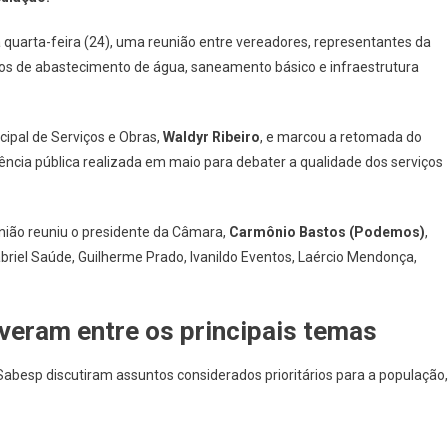
Osasco
E
quarta-feira (24), uma reunião entre vereadores, representantes da
Sabesp
iços de abastecimento de água, saneamento básico e infraestrutura
Discutem
Abastecimento,
Saneamento
cipal de Serviços e Obras,
Waldyr Ribeiro
, e marcou a retomada do
E
iência pública realizada em maio para debater a qualidade dos serviços
Melhorias
Nos
Serviços
Prestados
união reuniu o presidente da Câmara,
Carmônio Bastos (Podemos)
,
À
riel Saúde, Guilherme Prado, Ivanildo Eventos, Laércio Mendonça,
População
iveram entre os principais temas
abesp discutiram assuntos considerados prioritários para a população,