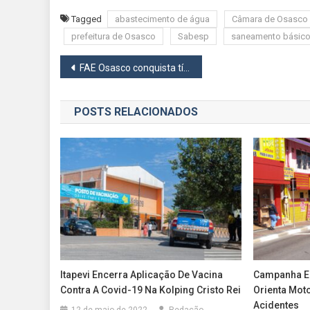
Tagged
abastecimento de água
Câmara de Osasco
prefeitura de Osasco
Sabesp
saneamento básic
Navegação
FAE Osasco conquista títulos e brilha na Copa São Paulo de Ginástica Rítmica em Atibaia
de
POSTS RELACIONADOS
Post
Itapevi Encerra Aplicação De Vacina
Campanha Ed
Contra A Covid-19 Na Kolping Cristo Rei
Orienta Moto
Acidentes