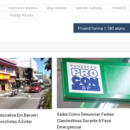
Carmônio Bastos
elsa oliveira
mutirão Sabesp
OSASCO
o
Waldyr Ribeiro
Proerd forma 1.180 alunos da rede municipal de Osasco em cerimônia no José Liberatti
Saiba Como Denunciar Festas
ucativa Em Barueri
Clandestinas Durante A Fase
ciclistas A Evitar
Emergencial