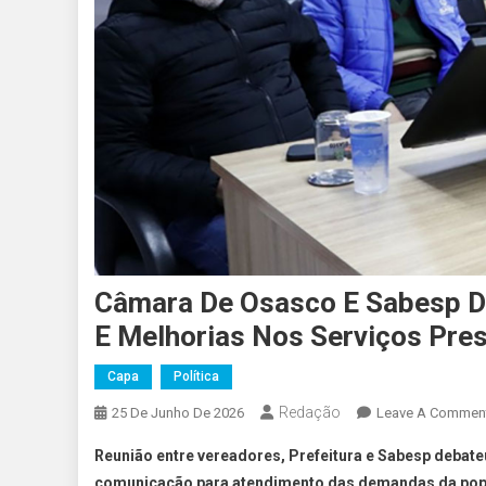
Câmara De Osasco E Sabesp D
E Melhorias Nos Serviços Pre
Capa
Política
Redação
25 De Junho De 2026
Leave A Commen
Reunião entre vereadores, Prefeitura e Sabesp debateu
comunicação para atendimento das demandas da pop