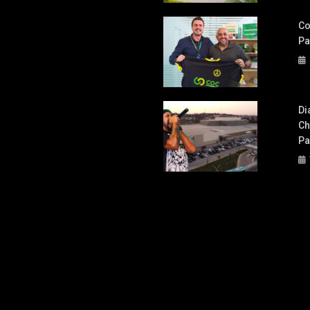
Co
Pa
Di
Ch
Pa