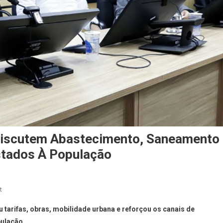
iscutem Abastecimento, Saneamento
stados À População
On
t
Câmara
 tarifas, obras, mobilidade urbana e reforçou os canais de
De
ulação.