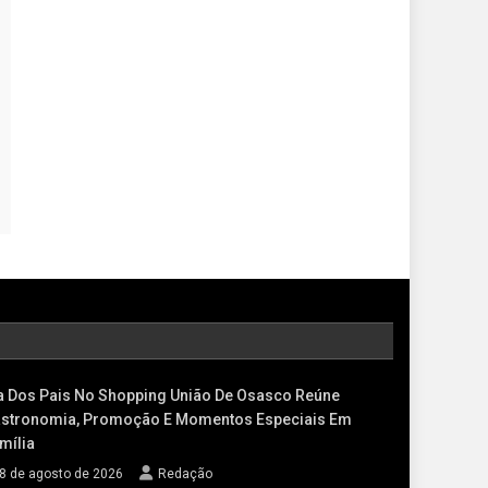
a Dos Pais No Shopping União De Osasco Reúne
stronomia, Promoção E Momentos Especiais Em
mília
8 de agosto de 2026
Redação