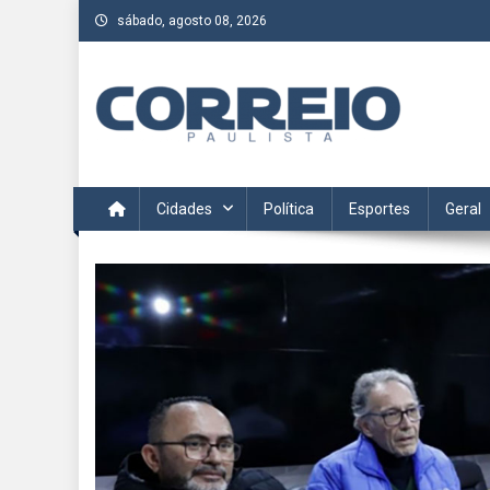
Skip
sábado, agosto 08, 2026
to
content
Correio Paulista
Acompanhe as últimas notícias da região no Correio Paulis
Cidades
Política
Esportes
Geral