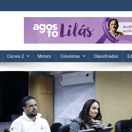
ta. Informação, política, saúde, economia, esportes e cotidiano.
Correio 2
Motors
Colunistas
Classificados
Ed