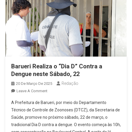
Barueri Realiza o “Dia D” Contra a
Dengue neste Sábado, 22
Redação
20 De Março De 2025
On
Leave A Comment
Barueri
A Prefeitura de Barueri, por meio do Departamento
Realiza
Técnico de Controle de Zoonoses (DTCZ), da Secretaria de
O
Saúde, promove no próximo sábado, 22 de março, o
“Dia
tradicional Dia D contra a dengue. O evento começa às 10h,
D”
Contra
com concentração no Boulevard Central. A partir de lá,