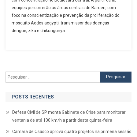
A
equipes percorrerão as áreas centrais de Barueri, com
Dengue
foco na conscientização e prevenção da proliferação do
Neste
mosquito Aedes aegypti, transmissor das doenças
Sábado,
dengue, zika e chikungunya.
22
Pesquisar
por:
POSTS RECENTES
Defesa Civil de SP monta Gabinete de Crise para monitorar
ventania de até 100 km/h a partir desta quinta-feira
Câmara de Osasco aprova quatro projetos na primeira sessão