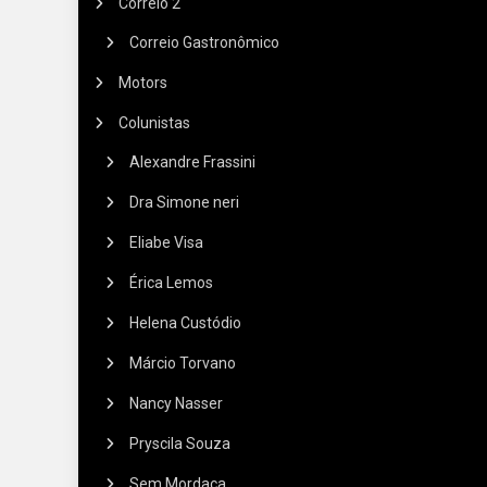
Correio 2
Correio Gastronômico
Motors
Colunistas
Alexandre Frassini
Dra Simone neri
Eliabe Visa
Érica Lemos
Helena Custódio
Márcio Torvano
Nancy Nasser
Pryscila Souza
Sem Mordaça