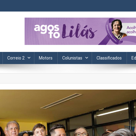
ta. Informação, política, saúde, economia, esportes e cotidiano.
Correio 2
Motors
Colunistas
Classificados
Ed