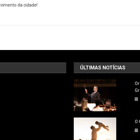
lvimento da cidade!
Dá
Continuidade
Ao
Governo
Furlan
E
Inaugura
Obras
No
ÚLTIMAS NOTÍCIAS
Parque
Viana
Or
Em
Gr
Barueri
O 