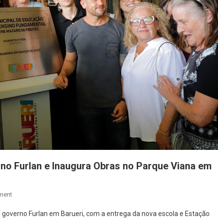
rno Furlan e Inaugura Obras no Parque Viana em
On
ment
Beto
o governo Furlan em Barueri, com a entrega da nova escola e Estação
Piteri