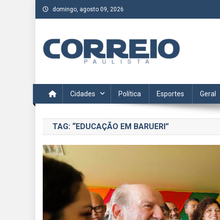
Skip
domingo, agosto 09, 2026
to
content
Correio Paulista
Acompanhe as últimas notícias da região no Correio Paulis
Cidades
Política
Esportes
Geral
TAG:
“EDUCAÇÃO EM BARUERI”