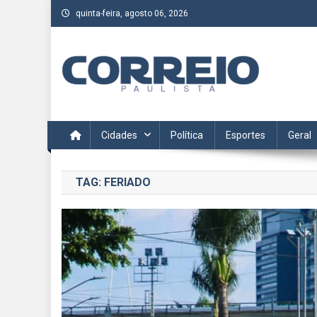
Skip
quinta-feira, agosto 06, 2026
to
content
Correio Paulista
Acompanhe as últimas notícias da região no Correio Paulis
Cidades
Política
Esportes
Geral
TAG:
FERIADO