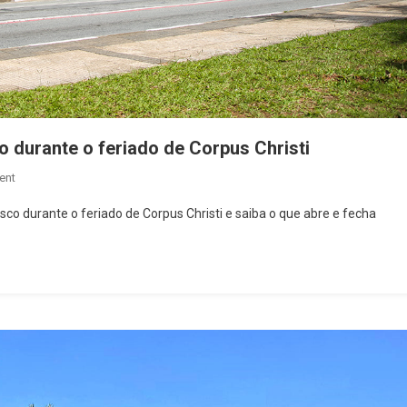
 durante o feriado de Corpus Christi
On
ent
Confira
co durante o feriado de Corpus Christi e saiba o que abre e fecha
O
Que
Abre
E
Fecha
Em
Osasco
Durante
O
Feriado