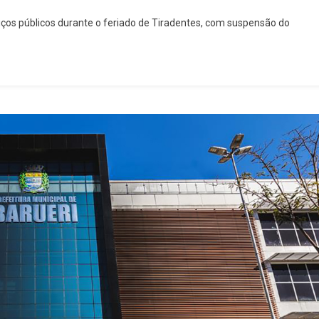
Confira
iços públicos durante o feriado de Tiradentes, com suspensão do
O
Que
Abre
E
Fecha
Em
Osasco
No
Feriado
De
Tiradentes