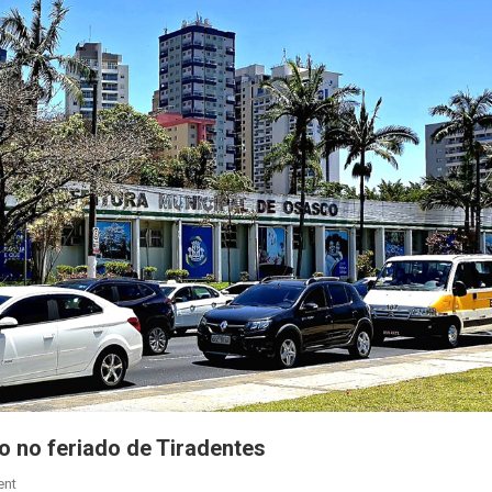
De
Corpus
Christi
o no feriado de Tiradentes
On
ent