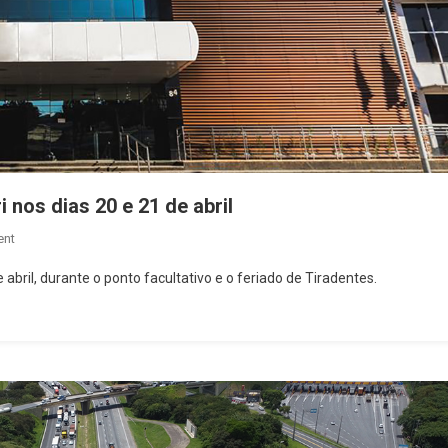
 nos dias 20 e 21 de abril
On
ent
Confira
abril, durante o ponto facultativo e o feriado de Tiradentes.
O
Que
Abre
E
Fecha
Em
Barueri
Nos