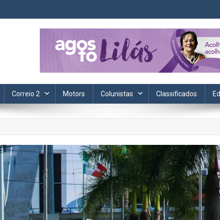
ta. Informação, política, saúde, economia, esportes e cotidiano.
Correio 2
Motors
Colunistas
Classificados
Ed