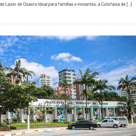
 de Lazer de Osasco Ideal para famílias e iniciantes, a Ciclofaixa de […]
Bike
Perto
De
Osasco
Para
Aproveitar
O
Feriado
Sobre
Duas
Rodas