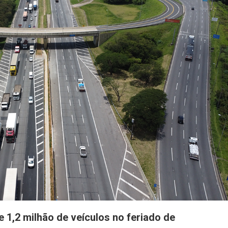
Dias
20
E
21
De
Abril
 1,2 milhão de veículos no feriado de