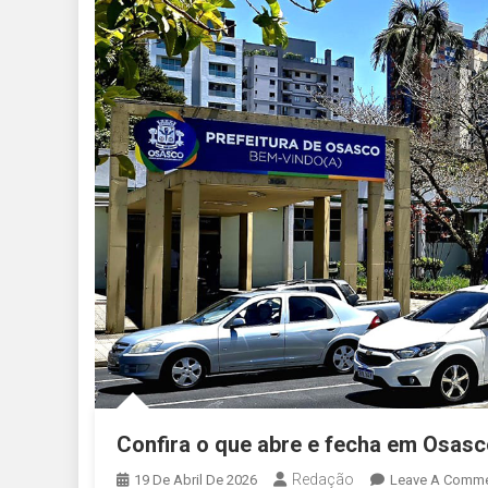
Confira o que abre e fecha em Osasc
Redação
19 De Abril De 2026
Leave A Comm