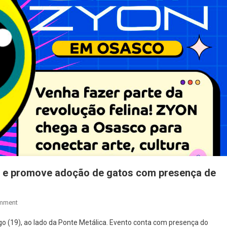
n e promove adoção de gatos com presença de
On
mment
Osasco
o (19), ao lado da Ponte Metálica. Evento conta com presença do
Recebe