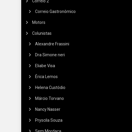
Correio 2
Correio Gastronômico
Motors
Colunistas
Alexandre Frassini
Dra Simone neri
Eliabe Visa
Érica Lemos
Helena Custódio
Márcio Torvano
Nancy Nasser
Pryscila Souza
Sem Mordaça