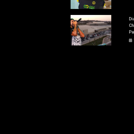
Di
Ch
Pa