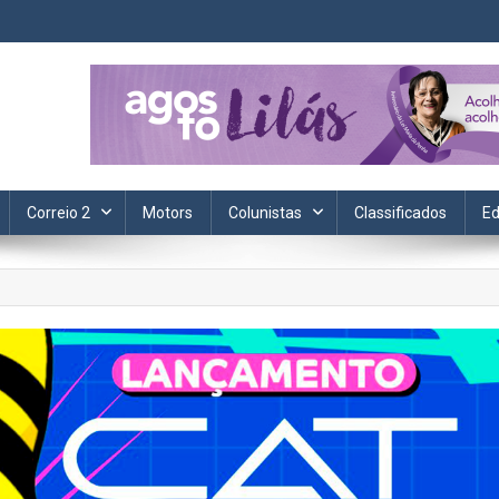
ta. Informação, política, saúde, economia, esportes e cotidiano.
Correio 2
Motors
Colunistas
Classificados
Ed