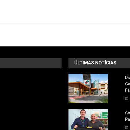
Escultura
Do
CatZyon
E
Promove
Adoção
De
Gatos
Com
ÚLTIMAS NOTÍCIAS
Presença
De
Di
Henri
Ga
Castelli
Fa
Co
Pa