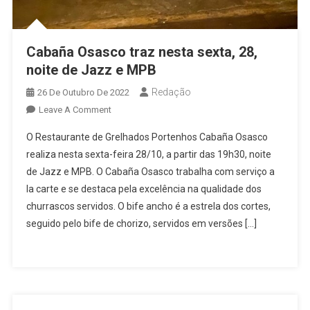
Cabaña Osasco traz nesta sexta, 28,
noite de Jazz e MPB
Redação
26 De Outubro De 2022
On
Leave A Comment
Cabaña
O Restaurante de Grelhados Portenhos Cabaña Osasco
Osasco
realiza nesta sexta-feira 28/10, a partir das 19h30, noite
Traz
de Jazz e MPB. O Cabaña Osasco trabalha com serviço a
Nesta
la carte e se destaca pela excelência na qualidade dos
Sexta,
28,
churrascos servidos. O bife ancho é a estrela dos cortes,
Noite
seguido pelo bife de chorizo, servidos em versões […]
De
Jazz
E
MPB