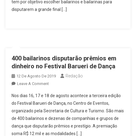
Vai
tem por objetivo escolher bailarinos e bailarinas para
Levar
disputarem a grande final […]
Bailarinos
E
Bailarinas
Para
Nova
York
400 bailarinos disputarão prêmios em
dinheiro no Festival Barueri de Dança
Redação
12 De Agosto De 2019
On
Leave A Comment
400
Nos dias 16, 17 e 18 de agosto acontece a terceira edição
Bailarinos
do Festival Barueri de Dança, no Centro de Eventos,
Disputarão
organizado pela Secretaria de Cultura e Turismo. São mais
Prêmios
de 400 bailarinos e dezenas de companhias e grupos de
Em
Dinheiro
dança que disputarão prêmios e prestígio. A premiação
No
soma R$ 12 mil e as modalidades […]