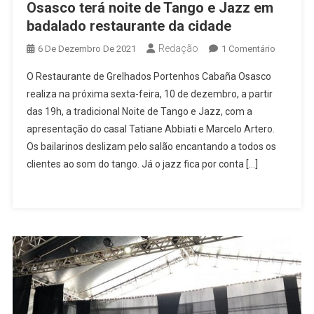
Osasco terá noite de Tango e Jazz em
badalado restaurante da cidade
Redação
Em
6 De Dezembro De 2021
1 Comentário
Osasco
O Restaurante de Grelhados Portenhos Cabaña Osasco
Terá
realiza na próxima sexta-feira, 10 de dezembro, a partir
Noite
das 19h, a tradicional Noite de Tango e Jazz, com a
De
apresentação do casal Tatiane Abbiati e Marcelo Artero.
Tango
E
Os bailarinos deslizam pelo salão encantando a todos os
Jazz
clientes ao som do tango. Já o jazz fica por conta […]
Em
Badalado
Restaura
Da
Cidade