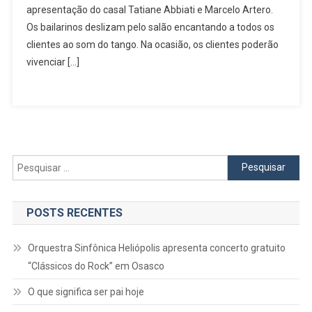
apresentação do casal Tatiane Abbiati e Marcelo Artero.
Noite
Especial
Os bailarinos deslizam pelo salão encantando a todos os
Com
clientes ao som do tango. Na ocasião, os clientes poderão
Tango
vivenciar […]
E
Jazz
Pesquisar
por:
POSTS RECENTES
Orquestra Sinfônica Heliópolis apresenta concerto gratuito
“Clássicos do Rock” em Osasco
O que significa ser pai hoje