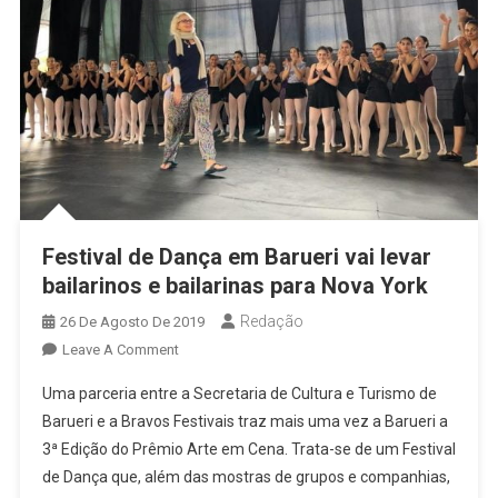
Festival de Dança em Barueri vai levar
bailarinos e bailarinas para Nova York
Redação
26 De Agosto De 2019
On
Leave A Comment
Festival
Uma parceria entre a Secretaria de Cultura e Turismo de
De
Barueri e a Bravos Festivais traz mais uma vez a Barueri a
Dança
3ª Edição do Prêmio Arte em Cena. Trata-se de um Festival
Em
de Dança que, além das mostras de grupos e companhias,
Barueri