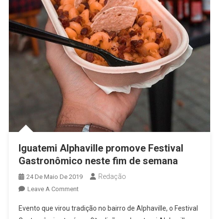
Iguatemi Alphaville promove Festival
Gastronômico neste fim de semana
Redação
24 De Maio De 2019
On
Leave A Comment
Iguatemi
Evento que virou tradição no bairro de Alphaville, o Festival
Alphaville