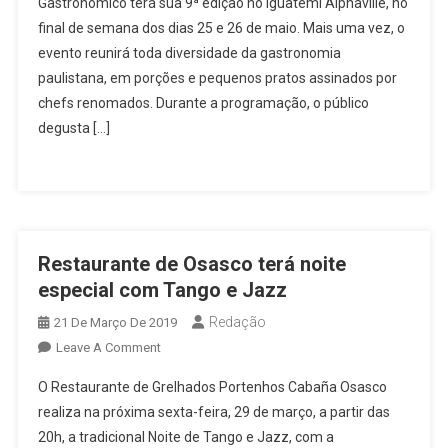
Gastronômico terá sua 9ª edição no Iguatemi Alphaville, no
Promove
final de semana dos dias 25 e 26 de maio. Mais uma vez, o
Festival
evento reunirá toda diversidade da gastronomia
Gastronômico
Neste
paulistana, em porções e pequenos pratos assinados por
Fim
chefs renomados. Durante a programação, o público
De
degusta […]
Semana
Restaurante de Osasco terá noite
especial com Tango e Jazz
Redação
21 De Março De 2019
On
Leave A Comment
Restaurante
O Restaurante de Grelhados Portenhos Cabaña Osasco
De
realiza na próxima sexta-feira, 29 de março, a partir das
Osasco
20h, a tradicional Noite de Tango e Jazz, com a
Terá