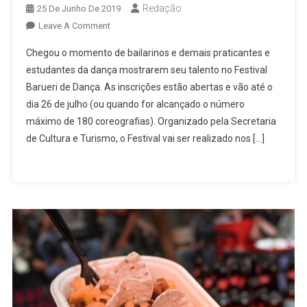
Redação
25 De Junho De 2019
On
Leave A Comment
Barueri
Chegou o momento de bailarinos e demais praticantes e
Abre
estudantes da dança mostrarem seu talento no Festival
Inscrições
Barueri de Dança. As inscrições estão abertas e vão até o
Para
dia 26 de julho (ou quando for alcançado o número
Festival
De
máximo de 180 coreografias). Organizado pela Secretaria
Dança,
de Cultura e Turismo, o Festival vai ser realizado nos […]
Prêmios
Chegam
A
R$
5
Mil