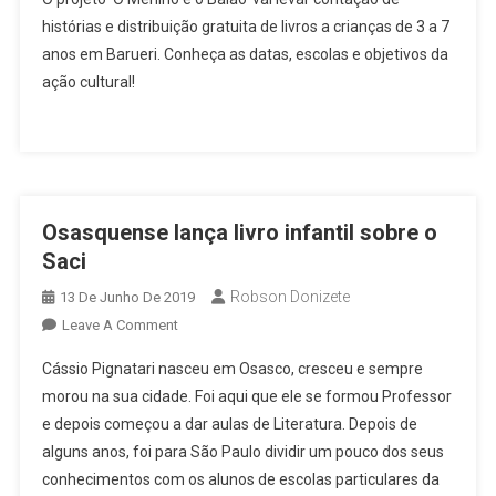
Projeto
histórias e distribuição gratuita de livros a crianças de 3 a 7
“O
anos em Barueri. Conheça as datas, escolas e objetivos da
Menino
ação cultural!
E
O
Balão”
Chega
A
Barueri
Osasquense lança livro infantil sobre o
Com
Saci
Contação
De
Robson Donizete
13 De Junho De 2019
Histórias
On
Leave A Comment
E
Osasquense
Livros
Cássio Pignatari nasceu em Osasco, cresceu e sempre
Lança
Gratuitos
morou na sua cidade. Foi aqui que ele se formou Professor
Livro
e depois começou a dar aulas de Literatura. Depois de
Infantil
alguns anos, foi para São Paulo dividir um pouco dos seus
Sobre
O
conhecimentos com os alunos de escolas particulares da