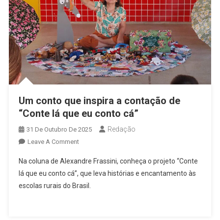
Um conto que inspira a contação de
“Conte lá que eu conto cá”
Redação
31 De Outubro De 2025
On
Leave A Comment
Um
Na coluna de Alexandre Frassini, conheça o projeto “Conte
Conto
lá que eu conto cá”, que leva histórias e encantamento às
Que
escolas rurais do Brasil.
Inspira
A
Contação