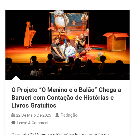
De
“Conte
Lá
Que
Eu
Conto
Cá”
O Projeto “O Menino e o Balão” Chega a
Barueri com Contação de Histórias e
Livros Gratuitos
Redação
22 De Maio De 2025
On
Leave A Comment
O
O projeto ‘O Menino e o Balão’ vai levar contação de