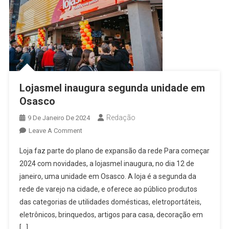
Lojasmel inaugura segunda unidade em
Osasco
Redação
9 De Janeiro De 2024
On
Leave A Comment
Lojasmel
Loja faz parte do plano de expansão da rede Para começar
Inaugura
2024 com novidades, a lojasmel inaugura, no dia 12 de
Segunda
janeiro, uma unidade em Osasco. A loja é a segunda da
Unidade
rede de varejo na cidade, e oferece ao público produtos
Em
Osasco
das categorias de utilidades domésticas, eletroportáteis,
eletrônicos, brinquedos, artigos para casa, decoração em
[…]