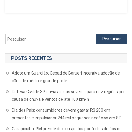
Expectativa
Para
A
Estreia
Do
Master
Pesquisar
Games
por:
De
Atletismo
POSTS RECENTES
Da
Austrália
Adote um Guardião: Cepad de Barueri incentiva adoção de
cães de médio e grande porte
Defesa Civil de SP envia alertas severos para dez regiões por
causa de chuva e ventos de até 100 km/h
Dia dos Pais: consumidores devem gastar R$ 280 em
presentes e impulsionar 244 mil pequenos negócios em SP
Carapicuíba: PM prende dois suspeitos por furtos de fios no