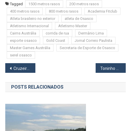
Tagged
1500 metros rasos
200 metros rasos
400 metros rasos
800 metros rasos
Academia Fitclub
Atleta brasileiro no exterior
atleta de Osasco
Atletismo Internacional
Atletismo Master
Cairns Austrália
corrida de rua
Dermânio Lima
esporte osasco
Gold Coast
Jornal Correio Paulista
Master Games Austrália
Secretaria de Esporte de Osasco
serel osasco
Navegação
Cruzeiro faz 1 a 0 na final da Liga Ouro; jogo 2 será nesta terça-feira, em MG
Toninho Rodrigues – o Farol, a Expressão, a Arte
de
POSTS RELACIONADOS
Post