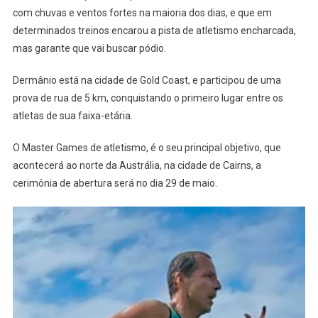
com chuvas e ventos fortes na maioria dos dias, e que em
Para
A
determinados treinos encarou a pista de atletismo encharcada,
Estreia
mas garante que vai buscar pódio.
Do
Master
Dermânio está na cidade de Gold Coast, e participou de uma
Games
prova de rua de 5 km, conquistando o primeiro lugar entre os
De
atletas de sua faixa-etária.
Atletismo
Da
O Master Games de atletismo, é o seu principal objetivo, que
Austrália
acontecerá ao norte da Austrália, na cidade de Cairns, a
cerimônia de abertura será no dia 29 de maio.