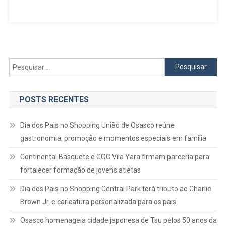
Megafeirão
Do
Emprego
Com
Mais
De
Pesquisar
6
por:
Mil
Vagas
POSTS RECENTES
Em
Diversas
Dia dos Pais no Shopping União de Osasco reúne
Áreas
gastronomia, promoção e momentos especiais em família
Continental Basquete e COC Vila Yara firmam parceria para
fortalecer formação de jovens atletas
Dia dos Pais no Shopping Central Park terá tributo ao Charlie
Brown Jr. e caricatura personalizada para os pais
Osasco homenageia cidade japonesa de Tsu pelos 50 anos da