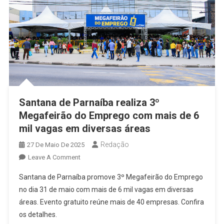
Santana de Parnaíba realiza 3º
Megafeirão do Emprego com mais de 6
mil vagas em diversas áreas
Redação
27 De Maio De 2025
On
Leave A Comment
Santana
Santana de Parnaíba promove 3º Megafeirão do Emprego
De
no dia 31 de maio com mais de 6 mil vagas em diversas
Parnaíba
áreas. Evento gratuito reúne mais de 40 empresas. Confira
Realiza
os detalhes.
3º