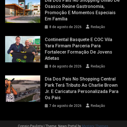
Dia Dos Pais No Shopping União De
Osasco Reúne Gastronomia,
Promoção E Momentos Especiais
Em Família
8 de agosto de 2026
Redação
Continental Basquete E COC Vila
Yara Firmam Parceria Para
Fortalecer Formação De Jovens
Atletas
8 de agosto de 2026
Redação
Dia Dos Pais No Shopping Central
Park Terá Tributo Ao Charlie Brown
Jr. E Caricatura Personalizada Para
Os Pais
7 de agosto de 2026
Redação
Correio Paulista
|
Theme: News Portal by
Mystery Themes
.