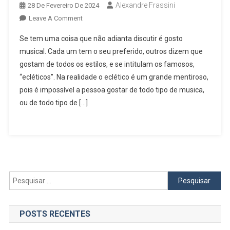
Alexandre Frassini
28 De Fevereiro De 2024
On
Leave A Comment
Jingles,
Se tem uma coisa que não adianta discutir é gosto
A
musical. Cada um tem o seu preferido, outros dizem que
Música
gostam de todos os estilos, e se intitulam os famosos,
Curta
“ecléticos”. Na realidade o eclético é um grande mentiroso,
Que
Pode
pois é impossível a pessoa gostar de todo tipo de musica,
Eternizar
ou de todo tipo de […]
Sua
Campanha
Política
Ou
Seu
Produto
Pesquisar
por:
POSTS RECENTES