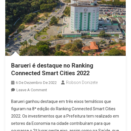
Barueri é destaque no Ranking
Connected Smart Cities 2022
Robson Donizete
6 De Dezembro De 2022
On
Leave A Comment
Barueri
Barueri ganhou destaque em três eixos temáticos que
É
figuram na 8ª edição do Ranking Connected Smart Cities
Destaque
2022. Os investimentos que a Prefeitura tem realizado em
No
setores da Economia na cidade contribuíram para que
Ranking
Connected
ocupasse o 2º lugar neste eixo, assim como na Saúde, que