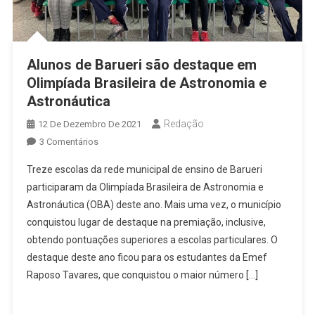
Alunos de Barueri são destaque em
Olimpíada Brasileira de Astronomia e
Astronáutica
Redação
12 De Dezembro De 2021
Em
3 Comentários
Alunos
Treze escolas da rede municipal de ensino de Barueri
De
participaram da Olimpíada Brasileira de Astronomia e
Barueri
Astronáutica (OBA) deste ano. Mais uma vez, o município
São
conquistou lugar de destaque na premiação, inclusive,
Destaque
Em
obtendo pontuações superiores a escolas particulares. O
Olimpíada
destaque deste ano ficou para os estudantes da Emef
Brasileira
Raposo Tavares, que conquistou o maior número […]
De
Astronomia