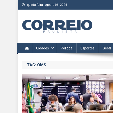
Skip
quinta-feira, agosto 06, 2026
to
content
Correio Paulista
Acompanhe as últimas notícias da região no Correio Paulis
Cidades
Política
Esportes
Geral
TAG:
OMS