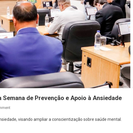
a Semana de Prevenção e Apoio à Ansiedade
On
mment
Câmara
iedade, visando ampliar a conscientização sobre saúde mental.
De
Osasco