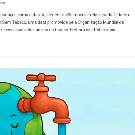
On
ent
Dia
doenças como catarata, degeneração macular relacionada à idade e
Mundial
al Sem Tabaco, uma data promovida pela Organização Mundial da
Sem
 riscos associados ao uso do tabaco. Embora os efeitos mais
Tabaco:
8
Milhões
De
Pessoas
Morrem
Por
Ano
Por
Causa
Do
Tabagismo,
Afirma
OMS