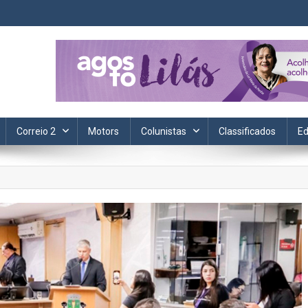
ta. Informação, política, saúde, economia, esportes e cotidiano.
Correio 2
Motors
Colunistas
Classificados
Ed