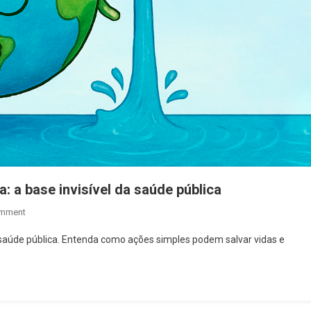
: a base invisível da saúde pública
On
omment
Saneamento
 saúde pública. Entenda como ações simples podem salvar vidas e
Básico
E
Defesa
Sanitária:
A