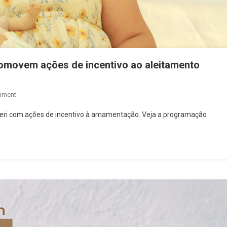
omovem ações de incentivo ao aleitamento
On
mment
Agosto
ri com ações de incentivo à amamentação. Veja a programação
Dourado:
UBSs
De
Barueri
Promovem
Ações
De
Incentivo
Ao
Aleitamento