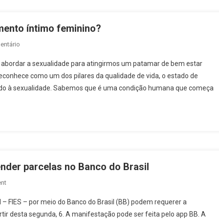
Base
Invisível
ento íntimo feminino?
Da
Saúde
Em
entário
Pública
Vamos
 abordar a sexualidade para atingirmos um patamar de bem estar
Conversar
econhece como um dos pilares da qualidade de vida, o estado de
Sobre
ionado à sexualidade. Sabemos que é uma condição humana que começa
Rejuvenescimento
Íntimo
Feminino?
nder parcelas no Banco do Brasil
On
nt
Estudantes
 – FIES – por meio do Banco do Brasil (BB) podem requerer a
Com
ir desta segunda, 6. A manifestação pode ser feita pelo app BB. A
FIES