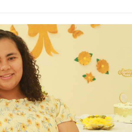
Aprova
Criação
Da
Semana
De
Prevenção
E
Apoio
À
Ansiedade