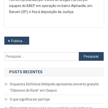
Por
equipes do BAEP em operação no bairro Alphaville, em
Tráfico
Barueri (SP), e fica à disposição da Justiça.
De
Drogas
É
Capturado
Em
Navegação
Barueri
Publicações mais antigas
por
Pesquisar
posts
por:
POSTS RECENTES
Orquestra Sinfônica Heliópolis apresenta concerto gratuito
“Clássicos do Rock” em Osasco
O que significa ser pai hoje