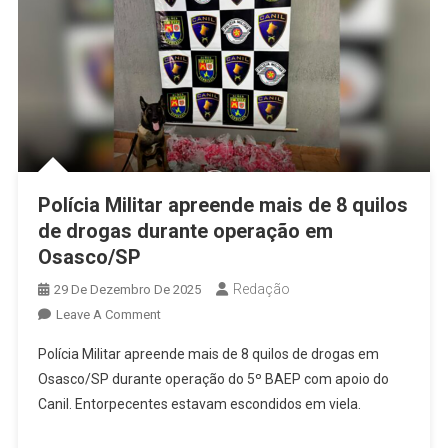
Polícia Militar apreende mais de 8 quilos
de drogas durante operação em
Osasco/SP
Redação
29 De Dezembro De 2025
On
Leave A Comment
Polícia
Polícia Militar apreende mais de 8 quilos de drogas em
Militar
Osasco/SP durante operação do 5º BAEP com apoio do
Apreende
Canil. Entorpecentes estavam escondidos em viela.
Mais
De