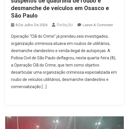
suspeitos de quadrilha de roubo e
desmanche de veículos em Osasco e
São Paulo
Redação
On
8 De Julho De 2026
Leave A Comment
Operação
Operação “Clã do Crime” já prendeu seis investigados;
Da
organização criminosa atuava em roubos de utilitários,
Polícia
desmanche clandestino e venda ilegal de autopeças. A
Civil
Polícia Civil de São Paulo deflagrou, nesta quarta-feira (8),
Prende
Suspeito
a Operação Clã do Crime, que tem como objetivo
De
desarticular uma organização criminosa especializada em
Quadrilha
roubo de veículos utilitários, desmanche clandestino e
De
comercialização […]
Roubo
E
Desmanc
De
Veículos
Em