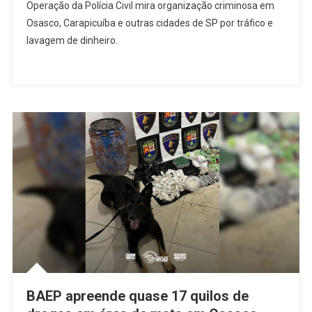
Operação da Polícia Civil mira organização criminosa em
Da
Osasco, Carapicuíba e outras cidades de SP por tráfico e
Polícia
lavagem de dinheiro.
Civil
Mira
Organizaç
Criminosa
Em
Osasco,
Carapicuí
E
Outros
Dois
Município
BAEP apreende quase 17 quilos de