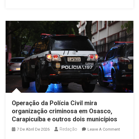
Força
Total
Em
Todos
Os
Municípi
De
SP
Operação da Polícia Civil mira
organização criminosa em Osasco,
Carapicuíba e outros dois municípios
Redação
On
7 De Abril De 2026
Leave A Comment
Operação