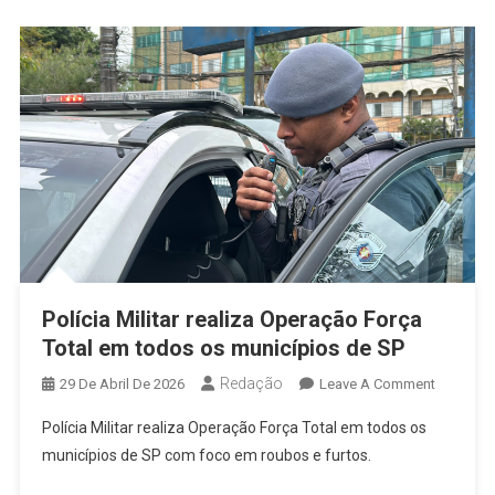
E
Reforça
Fiscaliza
No
Trânsito
Polícia Militar realiza Operação Força
Total em todos os municípios de SP
Redação
On
29 De Abril De 2026
Leave A Comment
Polícia
Polícia Militar realiza Operação Força Total em todos os
Militar
municípios de SP com foco em roubos e furtos.
Realiza
Operaçã