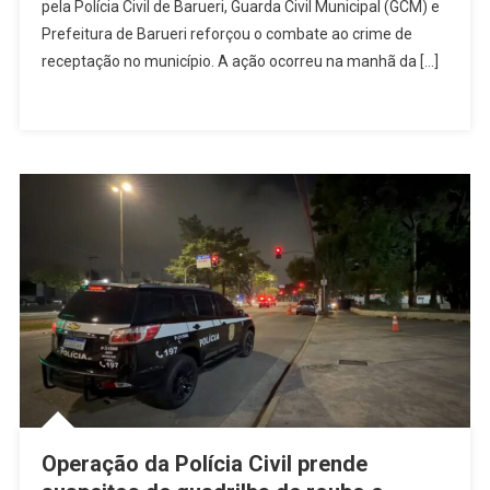
Kg
pela Polícia Civil de Barueri, Guarda Civil Municipal (GCM) e
De
Prefeitura de Barueri reforçou o combate ao crime de
Fios
receptação no município. A ação ocorreu na manhã da […]
De
Cobre
E
Prende
Suspeito
Por
Receptação
Operação da Polícia Civil prende