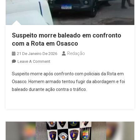
Suspeito morre baleado em confronto
com a Rota em Osasco
Redação
21 De Janeiro De 2026
On
Leave A Comment
Suspeito
Suspeito morre após confronto com policiais da Rota em
Morre
Osasco. Homem armado tentou fugir da abordagem e foi
Baleado
baleado durante ação contra o tráfico.
Em
Confronto
Com
A
Rota
Em
Osasco