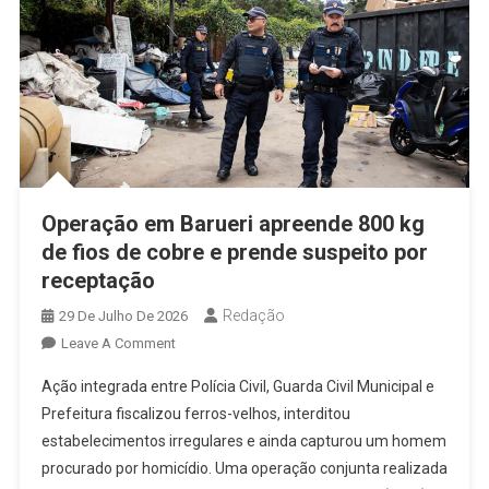
Operação em Barueri apreende 800 kg
de fios de cobre e prende suspeito por
receptação
Redação
29 De Julho De 2026
On
Leave A Comment
Operação
Ação integrada entre Polícia Civil, Guarda Civil Municipal e
Em
Prefeitura fiscalizou ferros-velhos, interditou
Barueri
estabelecimentos irregulares e ainda capturou um homem
Apreende
procurado por homicídio. Uma operação conjunta realizada
800