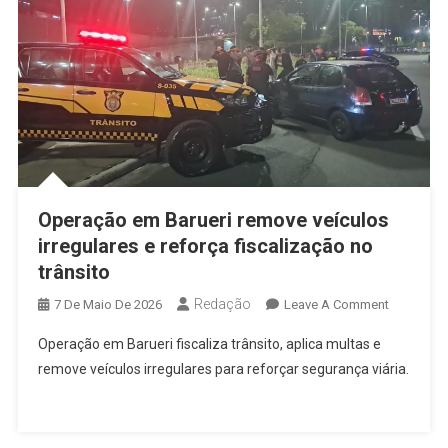
Osasco
E
São
Paulo
Operação em Barueri remove veículos
irregulares e reforça fiscalização no
trânsito
Redação
On
7 De Maio De 2026
Leave A Comment
Operação
Operação em Barueri fiscaliza trânsito, aplica multas e
Em
remove veículos irregulares para reforçar segurança viária.
Barueri
Remove
Veículos
Irregulare