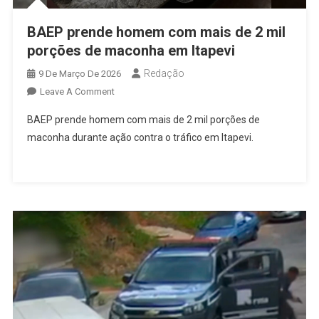
BAEP prende homem com mais de 2 mil
porções de maconha em Itapevi
Redação
9 De Março De 2026
On
Leave A Comment
BAEP
BAEP prende homem com mais de 2 mil porções de
Prende
maconha durante ação contra o tráfico em Itapevi.
Homem
Com
Mais
De
2
Mil
Porções
De
Maconha
Em
Itapevi