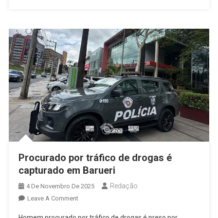
8
Quilos
De
Drogas
Durante
Operação
Em
Osasco/SP
Procurado por tráfico de drogas é
capturado em Barueri
Redação
4 De Novembro De 2025
On
Leave A Comment
Procurado
Homem procurado por tráfico de drogas é preso por