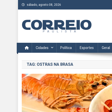
Skip
sábado, agosto 08, 2026
to
content
Correio Paulista
Acompanhe as últimas notícias da região no Correio Paulis
Cidades
Política
Esportes
Geral
TAG:
OSTRAS NA BRASA