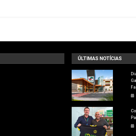
Do
Festival
Do
Pescado
E
Frutos
Do
Mar
ÚLTIMAS NOTÍCIAS
Ceagesp:
Ostras,
Di
Lagostim
Ga
E
Fa
Preço
Especial
Às
Quartas-
Co
Feiras
Pa