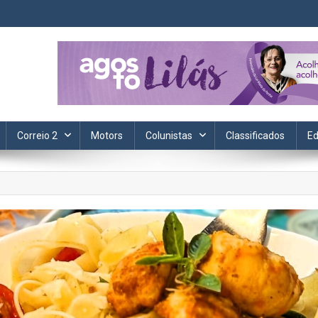
ta. Informação, política, saúde, economia, esportes e cotidiano.
Correio 2
Motors
Colunistas
Classificados
Ed