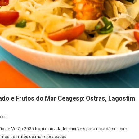
ado e Frutos do Mar Ceagesp: Ostras, Lagostim
On
ment
Edição
ão de Verão 2025 trouxe novidades incríveis para o cardápio, com
De
ntes de frutos do mar e pescados.
Verão