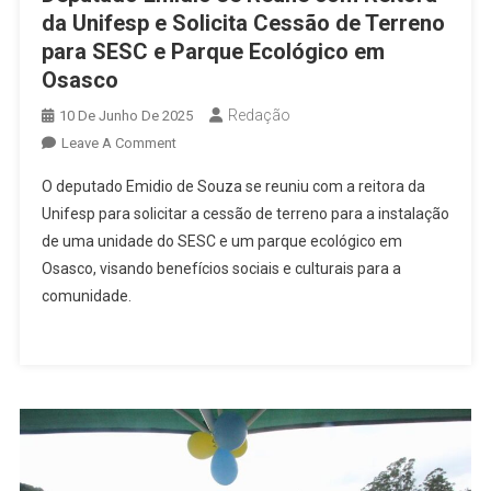
da Unifesp e Solicita Cessão de Terreno
para SESC e Parque Ecológico em
Osasco
Redação
10 De Junho De 2025
On
Leave A Comment
Deputado
O deputado Emidio de Souza se reuniu com a reitora da
Emidio
Unifesp para solicitar a cessão de terreno para a instalação
Se
de uma unidade do SESC e um parque ecológico em
Reúne
Osasco, visando benefícios sociais e culturais para a
Com
Reitora
comunidade.
Da
Unifesp
E
Solicita
Cessão
De
Terreno