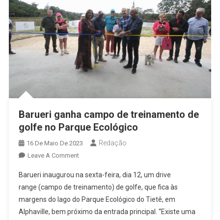
Para
SESC
E
Parque
Ecológico
Em
Osasco
Barueri ganha campo de treinamento de
golfe no Parque Ecológico
Redação
16 De Maio De 2023
On
Leave A Comment
Barueri
Barueri inaugurou na sexta-feira, dia 12, um drive
Ganha
range (campo de treinamento) de golfe, que fica às
Campo
margens do lago do Parque Ecológico do Tietê, em
De
Alphaville, bem próximo da entrada principal. “Existe uma
Treinamento