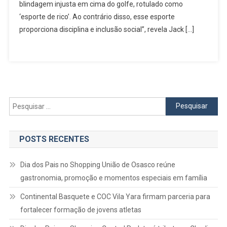
De
blindagem injusta em cima do golfe, rotulado como
Golfe
‘esporte de rico’. Ao contrário disso, esse esporte
No
proporciona disciplina e inclusão social”, revela Jack […]
Parque
Ecológico
Pesquisar
por:
POSTS RECENTES
Dia dos Pais no Shopping União de Osasco reúne
gastronomia, promoção e momentos especiais em família
Continental Basquete e COC Vila Yara firmam parceria para
fortalecer formação de jovens atletas