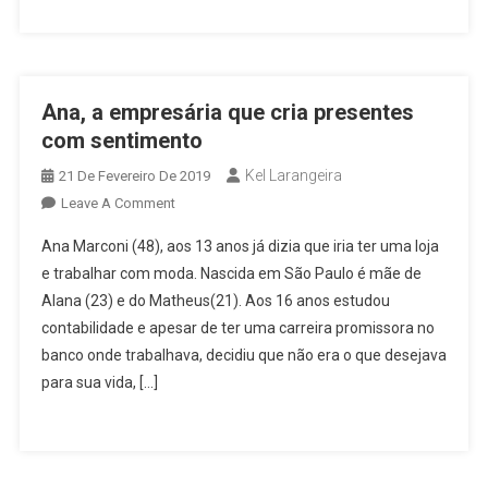
Sucesso
Profissional
Ana, a empresária que cria presentes
com sentimento
Kel Larangeira
21 De Fevereiro De 2019
On
Leave A Comment
Ana,
Ana Marconi (48), aos 13 anos já dizia que iria ter uma loja
A
e trabalhar com moda. Nascida em São Paulo é mãe de
Empresária
Alana (23) e do Matheus(21). Aos 16 anos estudou
Que
contabilidade e apesar de ter uma carreira promissora no
Cria
Presentes
banco onde trabalhava, decidiu que não era o que desejava
Com
para sua vida, […]
Sentimento