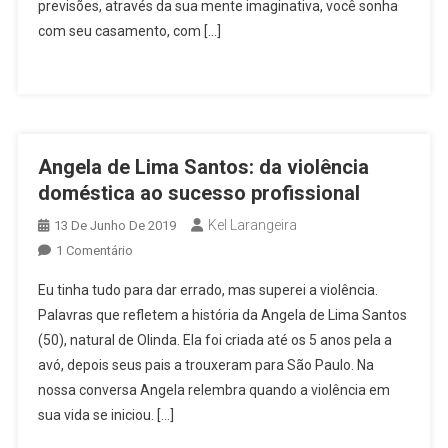
previsões, através da sua mente imaginativa, você sonha
com seu casamento, com […]
Angela de Lima Santos: da violência
doméstica ao sucesso profissional
Kel Larangeira
13 De Junho De 2019
Em
1 Comentário
Angela
Eu tinha tudo para dar errado, mas superei a violência.
De
Palavras que refletem a história da Angela de Lima Santos
Lima
(50), natural de Olinda. Ela foi criada até os 5 anos pela a
Santos:
avó, depois seus pais a trouxeram para São Paulo. Na
Da
Violência
nossa conversa Angela relembra quando a violência em
Doméstica
sua vida se iniciou. […]
Ao