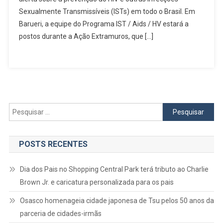
Sexualmente Transmissíveis (ISTs) em todo o Brasil. Em
HIV
E
Barueri, a equipe do Programa IST / Aids / HV estará a
Sífilis
postos durante a Ação Extramuros, que […]
Na
Feira
Noturna
E
Perto
Da
Pesquisar
Estação
por:
Antônio
João
POSTS RECENTES
Dia dos Pais no Shopping Central Park terá tributo ao Charlie
Brown Jr. e caricatura personalizada para os pais
Osasco homenageia cidade japonesa de Tsu pelos 50 anos da
parceria de cidades-irmãs