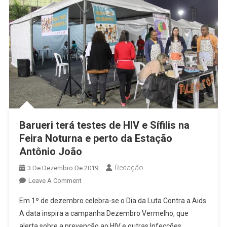
Barueri terá testes de HIV e Sífilis na
Feira Noturna e perto da Estação
Antônio João
Redação
3 De Dezembro De 2019
On
Leave A Comment
Barueri
Em 1º de dezembro celebra-se o Dia da Luta Contra a Aids.
Terá
A data inspira a campanha Dezembro Vermelho, que
Testes
alerta sobre a prevenção ao HIV e outras Infecções
De