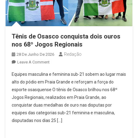
Tênis de Osasco conquista dois ouros
nos 68º Jogos Regionais
Redação
28 De Junho De 2026
On
Leave A Comment
Tênis
Equipes masculina e feminina sub-21 sobem ao lugar mais
De
alto do pódio em Praia Grande e reforçam a força do
Osasco
esporte osasquense O tênis de Osasco brilhou nos 68º
Conquista
Jogos Regionais, realizados em Praia Grande, ao
Dois
Ouros
conquistar duas medalhas de ouro nas disputas por
Nos
equipes das categorias sub-21 feminina e masculina,
68º
disputadas nos dias 25 […]
Jogos
Regionais