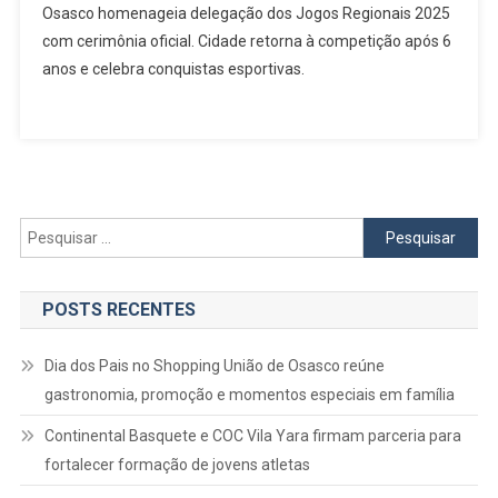
Osasco homenageia delegação dos Jogos Regionais 2025
Homenageia
com cerimônia oficial. Cidade retorna à competição após 6
Delegação
anos e celebra conquistas esportivas.
Dos
Jogos
Regionais
2025
E
Celebra
Retorno
Pesquisar
Com
por:
Grandes
Conquistas
POSTS RECENTES
Dia dos Pais no Shopping União de Osasco reúne
gastronomia, promoção e momentos especiais em família
Continental Basquete e COC Vila Yara firmam parceria para
fortalecer formação de jovens atletas