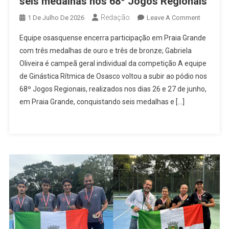
seis medalhas nos 68º Jogos Regionais
Redação
On
1 De Julho De 2026
Leave A Comment
Ginástica
Equipe osasquense encerra participação em Praia Grande
Rítmica
com três medalhas de ouro e três de bronze; Gabriela
De
Oliveira é campeã geral individual da competição A equipe
Osasco
de Ginástica Rítmica de Osasco voltou a subir ao pódio nos
Conquist
Seis
68º Jogos Regionais, realizados nos dias 26 e 27 de junho,
Medalhas
em Praia Grande, conquistando seis medalhas e […]
Nos
68º
Jogos
Regionai