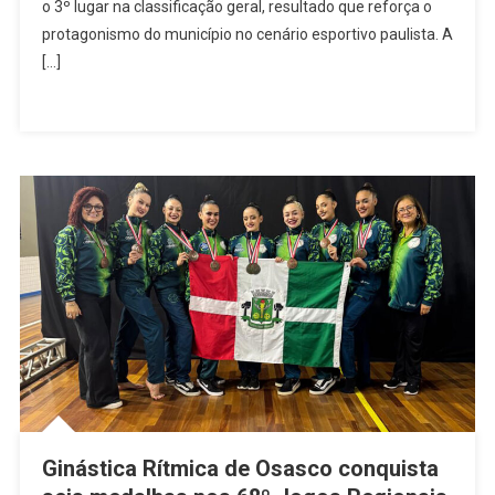
68º
o 3º lugar na classificação geral, resultado que reforça o
Jogos
protagonismo do município no cenário esportivo paulista. A
Regionai
[…]
E
Confirma
Força
Do
Esporte
Municipal
Ginástica Rítmica de Osasco conquista