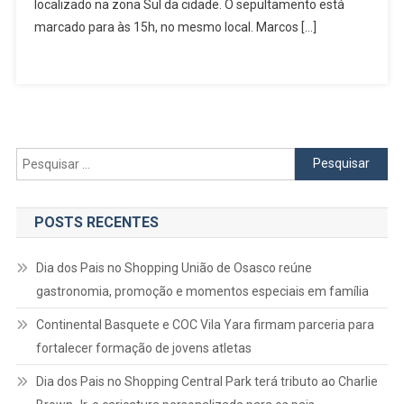
Nesta
localizado na zona Sul da cidade. O sepultamento está
Segunda
marcado para às 15h, no mesmo local. Marcos […]
(26),
Em
Osasco
Pesquisar
por:
POSTS RECENTES
Dia dos Pais no Shopping União de Osasco reúne
gastronomia, promoção e momentos especiais em família
Continental Basquete e COC Vila Yara firmam parceria para
fortalecer formação de jovens atletas
Dia dos Pais no Shopping Central Park terá tributo ao Charlie