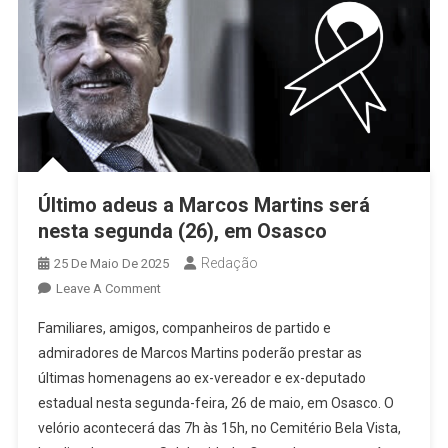
Último adeus a Marcos Martins será
nesta segunda (26), em Osasco
Redação
25 De Maio De 2025
On
Leave A Comment
Último
Familiares, amigos, companheiros de partido e
Adeus
admiradores de Marcos Martins poderão prestar as
A
últimas homenagens ao ex-vereador e ex-deputado
Marcos
estadual nesta segunda-feira, 26 de maio, em Osasco. O
Martins
Será
velório acontecerá das 7h às 15h, no Cemitério Bela Vista,