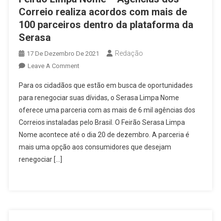
Correio realiza acordos com mais de
100 parceiros dentro da plataforma da
Serasa
Redação
17 De Dezembro De 2021
On
Leave A Comment
Feirão
Para os cidadãos que estão em busca de oportunidades
Limpa
para renegociar suas dívidas, o Serasa Limpa Nome
Nome
oferece uma parceria com as mais de 6 mil agências dos
–
Correios instaladas pelo Brasil. O Feirão Serasa Limpa
Agências
Dos
Nome acontece até o dia 20 de dezembro. A parceria é
Correio
mais uma opção aos consumidores que desejam
Realiza
renegociar […]
Acordos
Com
Mais
De
100