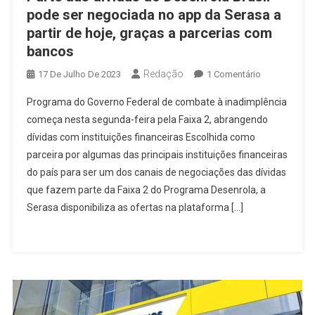
pode ser negociada no app da Serasa a
partir de hoje, graças a parcerias com
bancos
Redação
Em
17 De Julho De 2023
1 Comentário
Parte
Programa do Governo Federal de combate à inadimplência
Das
começa nesta segunda-feira pela Faixa 2, abrangendo
Dívidas
dívidas com instituições financeiras Escolhida como
Do
parceira por algumas das principais instituições financeiras
Desenrola
Brasil
do país para ser um dos canais de negociações das dívidas
Pode
que fazem parte da Faixa 2 do Programa Desenrola, a
Ser
Serasa disponibiliza as ofertas na plataforma […]
Negociada
No
App
Da
Serasa
A