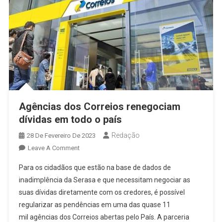
Partir
De
Hoje,
Graças
A
Parcerias
Com
Bancos
Agências dos Correios renegociam
dívidas em todo o país
Redação
28 De Fevereiro De 2023
On
Leave A Comment
Agências
Para os cidadãos que estão na base de dados de
Dos
inadimplência da Serasa e que necessitam negociar as
Correios
suas dívidas diretamente com os credores, é possível
Renegociam
regularizar as pendências em uma das quase 11
Dívidas
Em
mil agências dos Correios abertas pelo País. A parceria