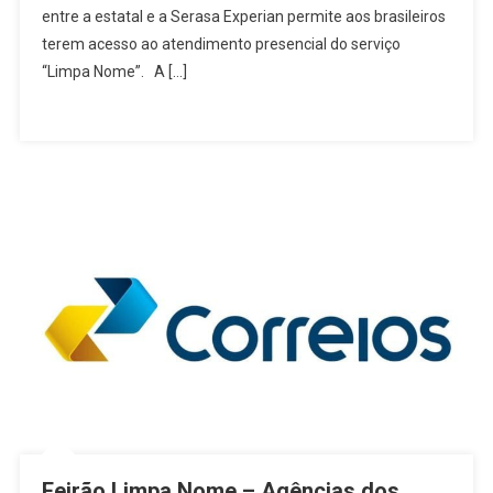
Todo
entre a estatal e a Serasa Experian permite aos brasileiros
O
terem acesso ao atendimento presencial do serviço
País
“Limpa Nome”. A […]
Feirão Limpa Nome – Agências dos