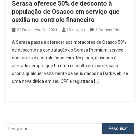
Serasa oferece 50% de desconto à
Parceiros
Dentro
população de Osasco em serviço que
Da
auxilia no controle financeiro
Plataforma
Redação
Em
22 De Janeiro De 2021
1 Comentário
Da
Serasa
Serasa
A Serasa passa a oferecer aos moradores de Osasco 50%
Oferece
de desconto na contratação do Serasa Premium, serviço
50%
que auxilia o controle financeiro. No plano, o usuário é
De
alertado sempre que há uma consulta em nome, caso
Desconto
À
ocorra qualquer vazamento de seus dados na Dark web, se
População
uma nova dívida em seu CPF é registrada […]
De
Osasco
Em
Serviço
Que
Auxilia
Pesquisar
No
por:
Controle