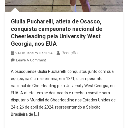
Giulia Pucharelli, atleta de Osasco,
conquista campeonato nacional de
Cheerleading pela University West
Georgia, nos EUA
Redação
24 De Janeiro De 2024
On
Leave A Comment
Giulia
A osasquense Giulia Pucharelli, conquistou junto com sua
Pucharelli,
equipe, na última semana, em 13/1, o campeonato
Atleta
nacional de Cheerleading pela University West Georgia, nos
De
EUA. A atleta tem se destacado e recebeu convite para
Osasco,
Conquista
disputar o Mundial de Cheerleading nos Estados Unidos de
Campeonato
24 a 26 de abril de 2024, representando a Seleção
Nacional
Brasileira de […]
De
Cheerleading