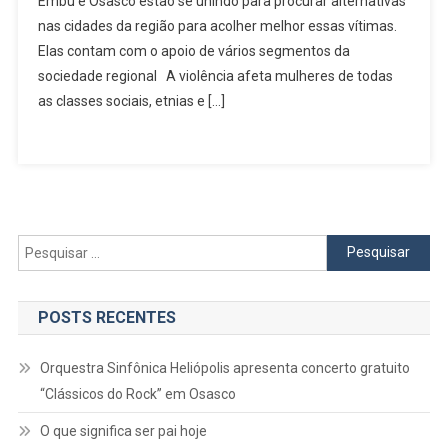
Embu e Osasco estão se unindo para procurar alternativas
Se
nas cidades da região para acolher melhor essas vítimas.
Unem
Contra
Elas contam com o apoio de vários segmentos da
A
sociedade regional A violência afeta mulheres de todas
Violência
as classes sociais, etnias e […]
A
Mulher
Pesquisar
por:
POSTS RECENTES
Orquestra Sinfônica Heliópolis apresenta concerto gratuito
“Clássicos do Rock” em Osasco
O que significa ser pai hoje