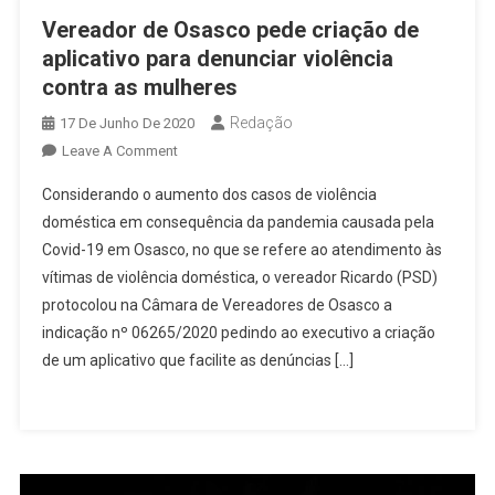
Vereador de Osasco pede criação de
aplicativo para denunciar violência
contra as mulheres
Redação
17 De Junho De 2020
On
Leave A Comment
Vereador
Considerando o aumento dos casos de violência
De
doméstica em consequência da pandemia causada pela
Osasco
Covid-19 em Osasco, no que se refere ao atendimento às
Pede
vítimas de violência doméstica, o vereador Ricardo (PSD)
Criação
De
protocolou na Câmara de Vereadores de Osasco a
Aplicativo
indicação nº 06265/2020 pedindo ao executivo a criação
Para
de um aplicativo que facilite as denúncias […]
Denunciar
Violência
Contra
As
Mulheres