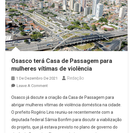
Osasco terá Casa de Passagem para
mulheres vítimas de violência
Redação
1 De Dezembro De 2021
On
Leave A Comment
Osasco
Osasco já discute a criação da Casa de Passagem para
Terá
abrigar mulheres vítimas de violência doméstica na cidade.
Casa
O prefeito Rogério Lins reuniu-se recentemente com a
De
deputada federal Sâmia Bonfim para discutir a viabilização
Passagem
Para
do projeto, que já estava previsto no plano de governo do