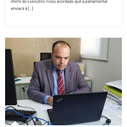
Mulheres
chefe do Executivo. Ficou acordado que a parlamentar
Vítimas
enviará à […]
De
Violência