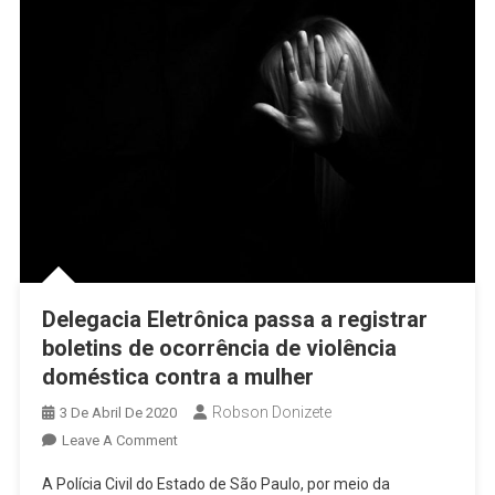
Delegacia Eletrônica passa a registrar
boletins de ocorrência de violência
doméstica contra a mulher
Robson Donizete
3 De Abril De 2020
On
Leave A Comment
Delegacia
A Polícia Civil do Estado de São Paulo, por meio da
Eletrônica