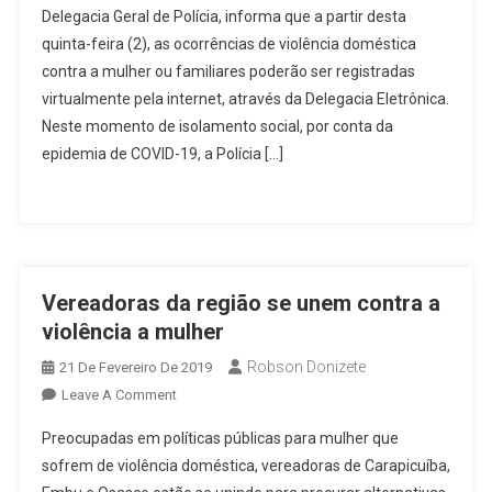
Delegacia Geral de Polícia, informa que a partir desta
Passa
quinta-feira (2), as ocorrências de violência doméstica
A
contra a mulher ou familiares poderão ser registradas
Registrar
Boletins
virtualmente pela internet, através da Delegacia Eletrônica.
De
Neste momento de isolamento social, por conta da
Ocorrência
epidemia de COVID-19, a Polícia […]
De
Violência
Doméstica
Contra
A
Vereadoras da região se unem contra a
Mulher
violência a mulher
Robson Donizete
21 De Fevereiro De 2019
On
Leave A Comment
Vereadoras
Preocupadas em políticas públicas para mulher que
Da
sofrem de violência doméstica, vereadoras de Carapicuíba,
Região