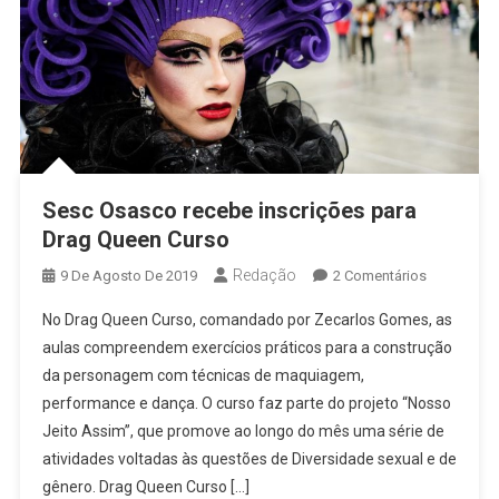
Sesc Osasco recebe inscrições para
Drag Queen Curso
Redação
Em
9 De Agosto De 2019
2 Comentários
Sesc
No Drag Queen Curso, comandado por Zecarlos Gomes, as
Osasco
aulas compreendem exercícios práticos para a construção
Recebe
da personagem com técnicas de maquiagem,
Inscrições
performance e dança. O curso faz parte do projeto “Nosso
Para
Drag
Jeito Assim”, que promove ao longo do mês uma série de
Queen
atividades voltadas às questões de Diversidade sexual e de
Curso
gênero. Drag Queen Curso […]