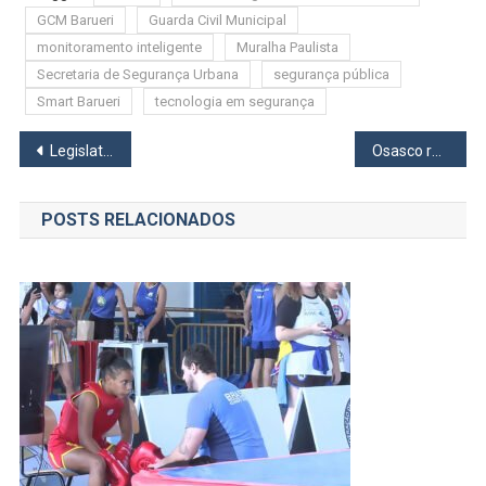
GCM Barueri
Guarda Civil Municipal
monitoramento inteligente
Muralha Paulista
Secretaria de Segurança Urbana
segurança pública
Smart Barueri
tecnologia em segurança
Navegação
Legislativo aprova projeto que incentiva corridas de rua em Osasco
Osasco reúne empreendedores na 13ª edição do OZ Valley e fortalece networking de negócios
de
POSTS RELACIONADOS
Post