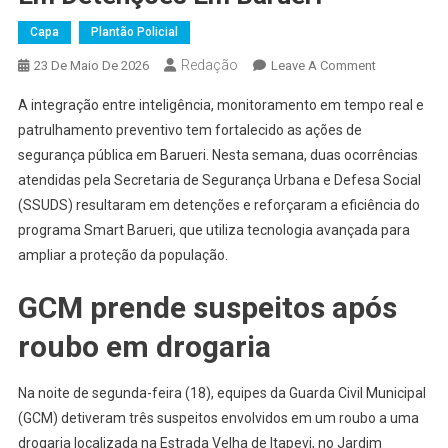
Capa
Plantão Policial
Redação
On
23 De Maio De 2026
Leave A Comment
Tecnologia
A integração entre inteligência, monitoramento em tempo real e
E
patrulhamento preventivo tem fortalecido as ações de
Ação
segurança pública em Barueri. Nesta semana, duas ocorrências
Integrada
atendidas pela Secretaria de Segurança Urbana e Defesa Social
Fortalecem
Segurança
(SSUDS) resultaram em detenções e reforçaram a eficiência do
E
programa Smart Barueri, que utiliza tecnologia avançada para
Resultam
ampliar a proteção da população.
Em
Detenções
GCM prende suspeitos após
Em
roubo em drogaria
Barueri
Na noite de segunda-feira (18), equipes da Guarda Civil Municipal
(GCM) detiveram três suspeitos envolvidos em um roubo a uma
drogaria localizada na Estrada Velha de Itapevi, no Jardim