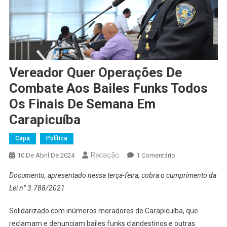
Vereador Quer Operações De
Combate Aos Bailes Funks Todos
Os Finais De Semana Em
Carapicuíba
Capa
Política
Redação
Em
10 De Abril De 2024
1 Comentário
Vereador
Documento, apresentado nessa terça-feira, cobra o cumprimento da
Quer
Lei n° 3.788/2021
Operações
De
Solidarizado com inúmeros moradores de Carapicuíba, que
Combate
reclamam e denunciam bailes funks clandestinos e outras
Aos