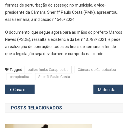
formas de perturbação do sossego no município, o vice-
Bailes
Funks
presidente da Câmara, Sheriff Paulo Costa (PMN), apresentou,
Todos
essa semana, a indicação n° 546/2024.
Os
Finais
O documento, que segue agora para as mãos do prefeito Marcos
De
Neves (PSDB), ressalta a existência da Lei n° 3.788/2021, e pede
Semana
a realização de operações todos os finais de semana a fim de
Em
que a legislação seja devidamente cumprida na cidade.
Carapicuíba
Tagged
bailes funks Carapicuíba
Câmara de Carapicuíba
carapicuíba
Sheriff Paulo Costa
Navegação
Casa da Advocacia e Farmácia da CAASP são inauguradas em Osasco pela OAB
Motorista e ajudante do Mercado Livre são presos por furtar mercadorias da empresa em Osasco
de
POSTS RELACIONADOS
Post