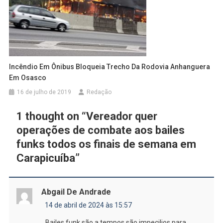
Incêndio Em Ônibus Bloqueia Trecho Da Rodovia Anhanguera
Em Osasco
16 de julho de 2019
Redação
1 thought on “
Vereador quer
operações de combate aos bailes
funks todos os finais de semana em
Carapicuíba
”
Abgail De Andrade
14 de abril de 2024 às 15:57
Bailes funk são a tempos são impecilios para