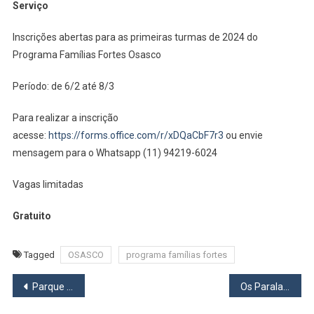
Serviço
Inscrições abertas para as primeiras turmas de 2024 do
Programa Famílias Fortes Osasco
Período: de 6/2 até 8/3
Para realizar a inscrição
acesse:
https://forms.office.com/r/xDQaCbF7r3
ou envie
mensagem para o Whatsapp (11) 94219-6024
Vagas limitadas
Gratuito
Tagged
OSASCO
programa famílias fortes
Navegação
Parque Viana ganhará maternal e campo de futebol com área de lazer
Os Paralamas do Sucesso farão show em Osasco neste domingo, 25