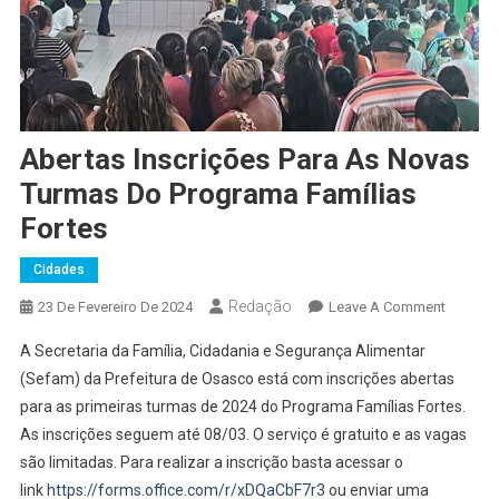
Abertas Inscrições Para As Novas
Turmas Do Programa Famílias
Fortes
Cidades
Redação
On
23 De Fevereiro De 2024
Leave A Comment
Abertas
A Secretaria da Família, Cidadania e Segurança Alimentar
Inscriçõ
(Sefam) da Prefeitura de Osasco está com inscrições abertas
Para
para as primeiras turmas de 2024 do Programa Famílias Fortes.
As
As inscrições seguem até 08/03. O serviço é gratuito e as vagas
Novas
Turmas
são limitadas. Para realizar a inscrição basta acessar o
Do
link
https://forms.office.com/r/xDQaCbF7r3
ou enviar uma